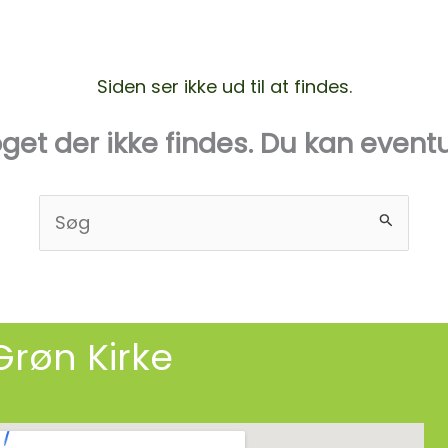
tion
Det grønne kirkeår
Grøn kirkegård
Siden ser ikke ud til at findes.
get der ikke findes. Du kan event
Søg
efter:
Grøn Kirke