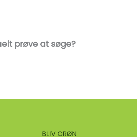
Om Grøn Kirke
uelt prøve at søge?
Søg
BLIV GRØN