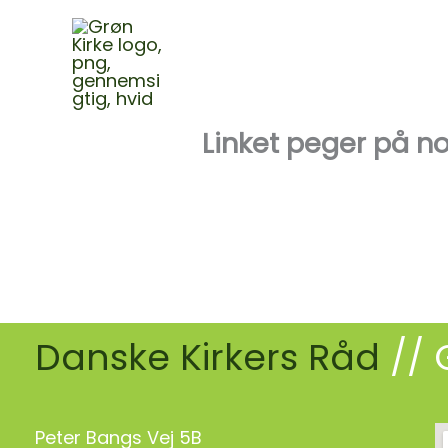
Gå
til
Bliv Grøn
Inspira
indholdet
Linket peger på no
Danske Kirkers Råd
// 
Peter Bangs Vej 5B