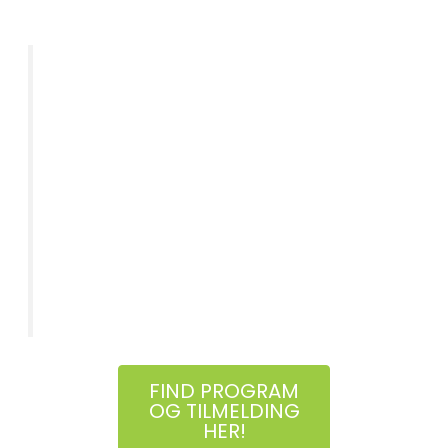
Møllevang Kirke i Aarhus
Vi oplever at der er mange, som
ønsker at tænke mere grønt i deres
fællesspisninger, men mangler viden
og værktøjer til at lave grønnere
måltider. Derfor laver vi nu workshops
som kombinerer viden og hands-on
madlavning.
Margrete Nørtoft Thomsen –
Projektkoordinator for Grøn Kirke
FIND PROGRAM
OG TILMELDING
HER!