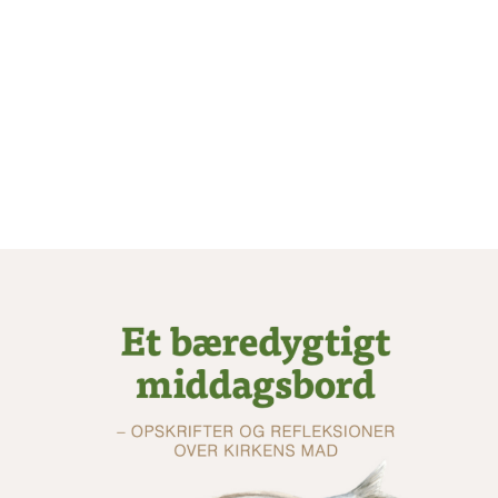
gøre?
KAPITEL 3: Madens betydning i et
skabelsesorienteret livssyn
KAPITEL 4: Vi kan ikke undgå at ændre vores
madvaner
OPSKRIFTER: Påske, Pinse, Skabelsestid, Jul
Afslutning