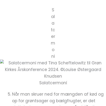
S
al
a
tc
er
m
o
ni
Salatcermoni
Når man skruer ned for mængden af kød og
op for grøntsager og bælgfrugter, er det