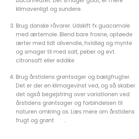
baconfedtet. Det smager godt, er mere
klimavenligt og sundere.
Brug danske råvarer. Udskift fx guacamole
med ærtemole. Blend bare frosne, optøede
ærter med lidt olivenolie, hvidløg og mynte
og smager til med salt, peber og evt.
citronsaft eller eddike
Brug årstidens grøntsager og bælgfrugter.
Det er der en klimagevinst ved, og så skaber
det også begejstring over variationen ved
årstidens grøntsager og forbindelsen til
naturen omkring os. Læs mere om årstidens
frugt og grønt
her
.