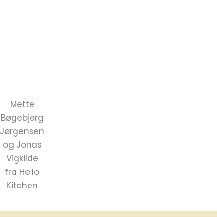
ansatte i kirker og kirkelige organisationer på til at
lave grønne og økologiske måltider, når folk fra nær
og fjern mødes til fællesspisning. Som afslutning
på projektet vil Hello Kitchen udvikle 10 vegetariske
opskrifter som let kan tages i brug til kirkelige
måltidsfællesskaber.
Mette
Bøgebjerg
Jørgensen
og Jonas
Vigkilde
fra Hello
Kitchen