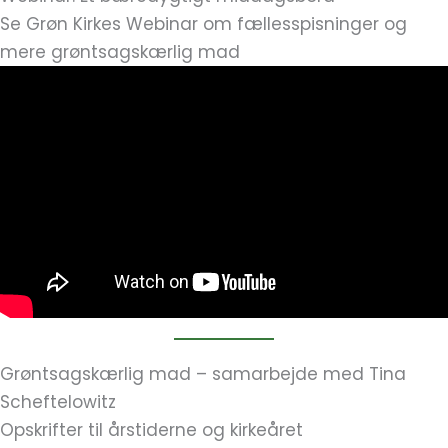
Se Grøn Kirkes Webinar om fællesspisninger og
mere grøntsagskærlig mad
Grøntsagskærlig mad – samarbejde med Tina
Scheftelowitz
Opskrifter til årstiderne og kirkeåret