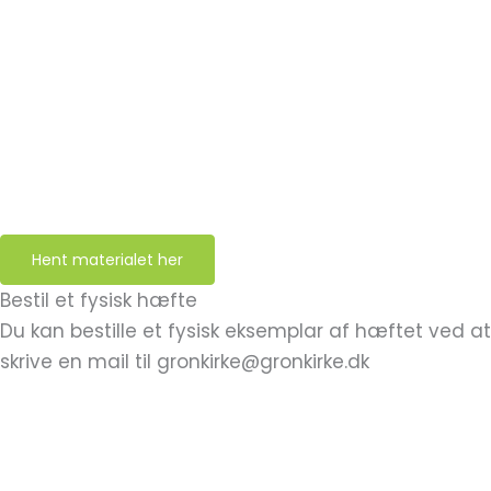
som medmennesker, som jordboere?
De spørgsmål forsøger vi at kaste lys over i dette
hæfte. Her belyser vi mad og spisning fra en række
perspektiver med indflydelse på det kristne liv,
herunder madens betydning i vores fælles, bibelske
tradition og et skabelsesorienteret livssyn, vores
personlige og politiske ansvar og vores vaner i
hverdagen.
Hent materialet her
Bestil et fysisk hæfte
Du kan bestille et fysisk eksemplar af hæftet ved at
skrive en mail til gronkirke@gronkirke.dk
Hæftet indeholder:
Indledning
KAPITEL 1: Hvad er det særlige ved mad?
KAPITEL 2: Hvad har mad og kirke med hinanden at