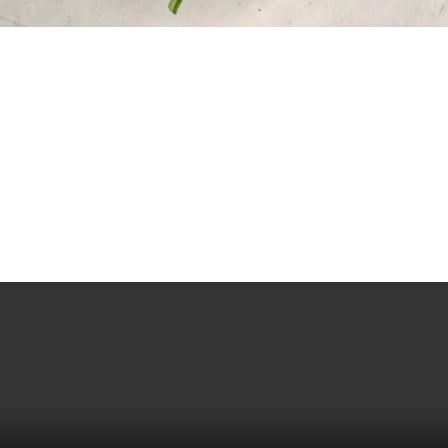
Fristende Forårsalat
Grøntsagskærli’ kødsauce