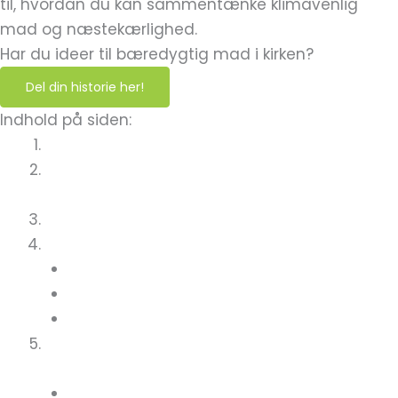
til, hvordan du kan sammentænke klimavenlig
mad og næstekærlighed.
Har du ideer til bæredygtig mad i kirken?
Del din historie her!
Indhold på siden:
Bæredygtige måltidsfællesskaber 2026
Kom til en køkkenworkshop og lær at lave
grøn mad til fællesspisningen!
Find workshop her!
ET BÆREDYGTIGT MIDDAGSBORD
Bestil et fysisk hæfte
Webinar: Et bæredygtigt middagsbord
Grøntsagskærlig mad – samarbejde med
Tina Scheftelowitz
Opskrifter til årstiderne og kirkeåret