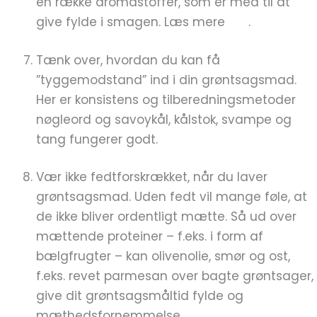
en række aromastoffer, som er med til at
give fylde i smagen. Læs mere
her
.
Tænk over, hvordan du kan få
”tyggemodstand” ind i din grøntsagsmad.
Her er konsistens og tilberedningsmetoder
nøgleord og savoykål, kålstok, svampe og
tang fungerer godt.
Vær ikke fedtforskrækket, når du laver
grøntsagsmad. Uden fedt vil mange føle, at
de ikke bliver ordentligt mætte. Så ud over
mættende proteiner – f.eks. i form af
bælgfrugter – kan olivenolie, smør og ost,
f.eks. revet parmesan over bagte grøntsager,
give dit grøntsagsmåltid fylde og
mæthedsfornemmelse.