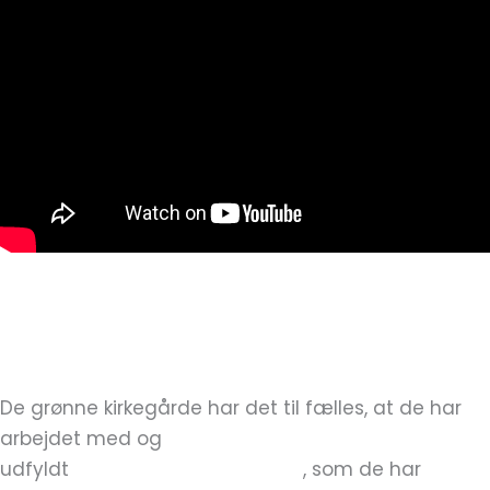
Grøn Kirkegård
De grønne kirkegårde har det til fælles, at de har
arbejdet med og
udfyldt
Grøn Kirkegård tjeklisten
, som de har