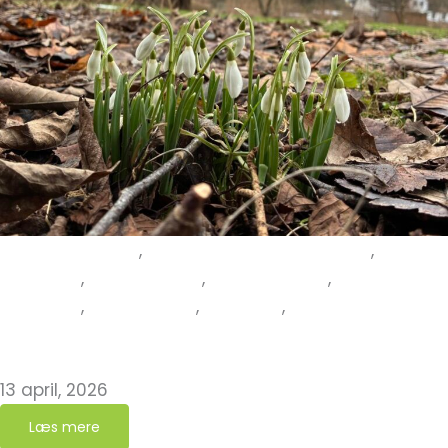
Affaldssortering
,
Erfaringer fra kirkegården
,
Grøn
Kirkegård
,
Kirkens jorde
,
Ny Grøn Kirke
,
Ny Grøn
Kirkegård
,
Nye Grønne
,
Nyheder
,
Nyheder fra det
Grønne Netværk
Herrested Kirke og Kirkegård er nye grønne!
13 april, 2026
Læs mere