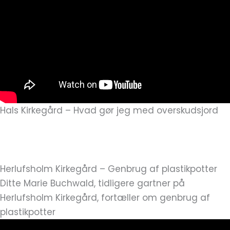
Hals Kirkegård – Hvad gør jeg med overskudsjord
Lise Jensen, graver på Hals Kirkegård,
fortæller om overskudsjord og blomsterfrø
Herlufsholm Kirkegård – Genbrug af plastikpotter
Ditte Marie Buchwald, tidligere gartner på
Herlufsholm Kirkegård, fortæller om genbrug af
plastikpotter