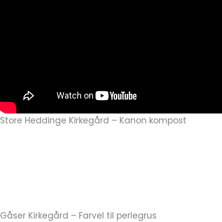
Store Heddinge Kirkegård – Kanon kompost
Bitten La Cour, kirkegårdsleder på Store
Heddinge Kirkegård, fortæller her om deres
erfaringer med kompostering
Gåser Kirkegård – Farvel til perlegrus