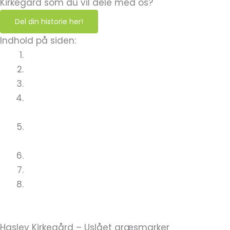
Kirkegård som du vil dele med os?
Del din historie her!
Indhold på siden:
Haslev Kirkegård – Uslået græsmarker
Store Heddinge Kirkegård – Kanon kompost
Gåser Kirkegård – Farvel til perlegrus
Hals Kirkegård – Hvad gør jeg med
overskudsjord
Herlufsholm Kirkegård – Genbrug af
plastikpotter
Inspiration fra de grønne kirkegårde!
Bliv Grøn
Spørgsmål?
Haslev Kirkegård – Uslået græsmarker