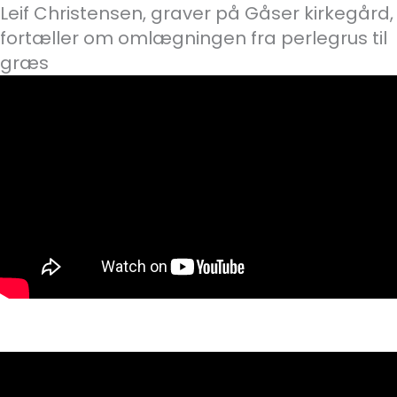
Leif Christensen, graver på Gåser kirkegård,
fortæller om omlægningen fra perlegrus til
græs