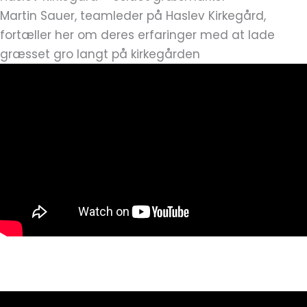
Martin Sauer, teamleder på Haslev Kirkegård,
fortæller her om deres erfaringer med at lade
græsset gro langt på kirkegården