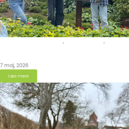
Erfaringer fra kirkegården
,
Grøn Kirkegård
,
Inspiration
Når kirkegården bliver klasseværelse
7 maj, 2026
Læs mere