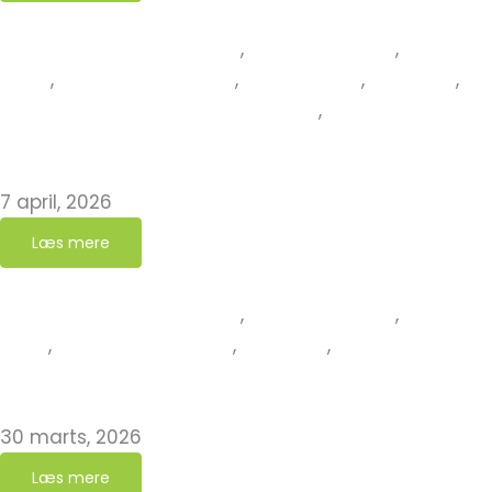
Erfaringer fra kirkegården
,
Grøn Kirkegård
,
Grønne
tiltag
,
Ny Grøn Kirkegård
,
Nye Grønne
,
Nyheder
,
Nyheder fra det Grønne Netværk
,
Nyheder fra
Grøn Kirkegård
Sønder Tranders Kirkegård er ny Grøn Kirkegård
7 april, 2026
Læs mere
Erfaringer fra kirkegården
,
Grøn Kirkegård
,
Kirkens
jorde
,
Ny Grøn Kirkegård
,
Nyheder
,
Nyheder fra
Grøn Kirkegård
Jungshoved Kirkegård er ny Grøn Kirkegård
30 marts, 2026
Læs mere