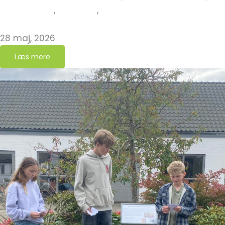
Nye Grønne
,
Nyheder
,
Nyheder fra Grøn Kirkegård
Klitmøller Kirkegård er ny grøn kirkegård!
28 maj, 2026
Læs mere