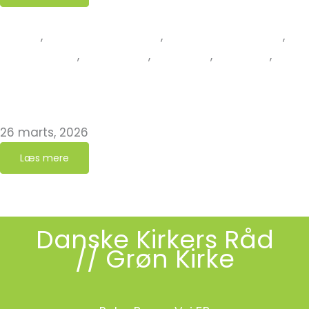
Aktuelt
,
Det Grønne Kirkeår
,
Grøn Gudstjeneste
,
Grøn teologi
,
Inspiration
,
Kompost
,
Nyheder
,
Påske
“Påsken ifølge kompostbeholderen” – klumme af
Lizette Harritsø Lauritzen
26 marts, 2026
Læs mere
Danske Kirkers Råd
// Grøn Kirke