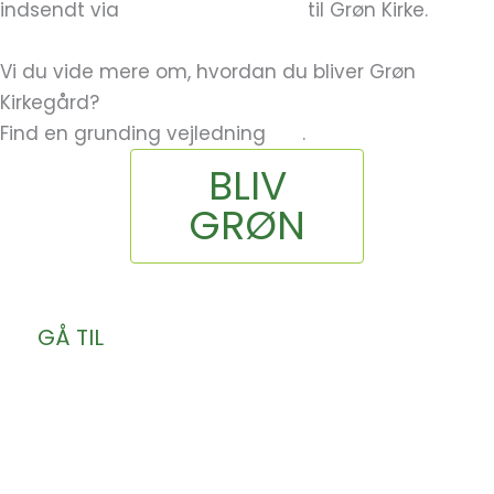
indsendt via
kontaktformularen
til Grøn Kirke.
Vi du vide mere om, hvordan du bliver Grøn
Kirkegård?
Find en grunding vejledning
her
.
BLIV
GRØN
GÅ TIL
GRØN KIRKES TILMELDINGSFORM
Bliv Grøn