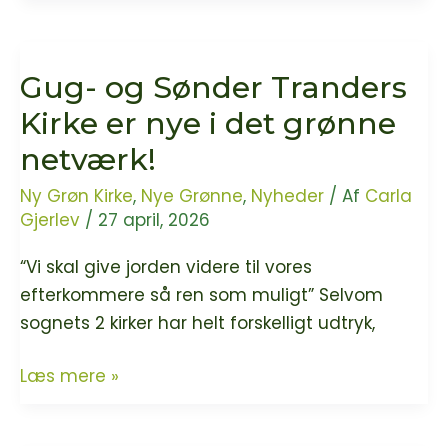
–
Kirke
prædiken
i
om
Gug- og Sønder Tranders
Svendborg
opstandelse
er
Kirke er nye i det grønne
og
ny
netværk!
sommerfuglelarver
Grøn
Kirke
Ny Grøn Kirke
,
Nye Grønne
,
Nyheder
/ Af
Carla
Gjerlev
/
27 april, 2026
“Vi skal give jorden videre til vores
efterkommere så ren som muligt” Selvom
sognets 2 kirker har helt forskelligt udtryk,
Gug-
Læs mere »
og
Sønder