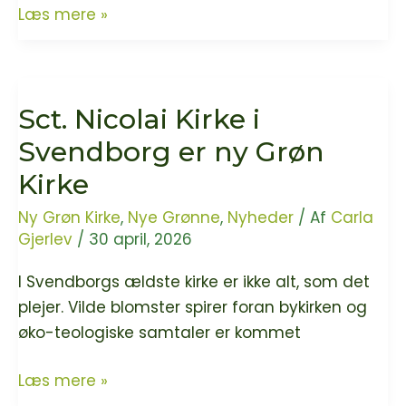
“En
Læs mere »
lille
opstandelse,
et
Sct. Nicolai Kirke i
lille
mirakel,
Svendborg er ny Grøn
en
Kirke
lille
spejling
Ny Grøn Kirke
,
Nye Grønne
,
Nyheder
/ Af
Carla
Gjerlev
/
30 april, 2026
af
påskeevangeliet
I Svendborgs ældste kirke er ikke alt, som det
i
plejer. Vilde blomster spirer foran bykirken og
den
øko-teologiske samtaler er kommet
materielle
verdens
Sct.
Læs mere »
mikrokosmos”
Nicolai