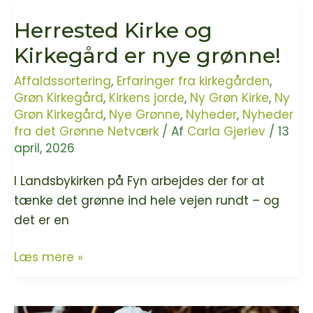
Tranders
Herrested Kirke og
Kirke
er
Kirkegård er nye grønne!
nye
Affaldssortering
,
Erfaringer fra kirkegården
,
i
Grøn Kirkegård
,
Kirkens jorde
,
Ny Grøn Kirke
,
Ny
det
Grøn Kirkegård
,
Nye Grønne
,
Nyheder
,
Nyheder
grønne
fra det Grønne Netværk
/ Af
Carla Gjerlev
/
13
netværk!
april, 2026
I Landsbykirken på Fyn arbejdes der for at
tænke det grønne ind hele vejen rundt – og
det er en
Herrested
Læs mere »
Kirke
og