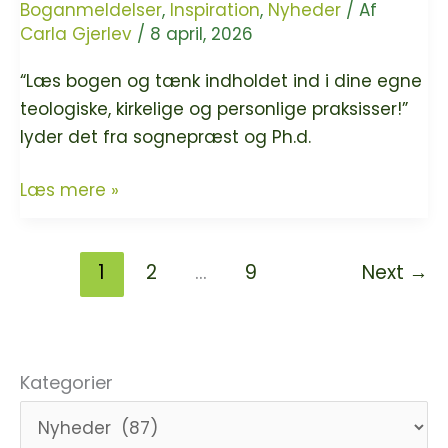
Boganmeldelser
,
Inspiration
,
Nyheder
/ Af
Carla Gjerlev
/
8 april, 2026
“Læs bogen og tænk indholdet ind i dine egne
teologiske, kirkelige og personlige praksisser!”
lyder det fra sognepræst og Ph.d.
“Dyrenes
Læs mere »
Bog.
Det
1
2
…
9
Next
→
begynder
med
os”
af
Kategorier
Micky
Gjerris,
anbefalet