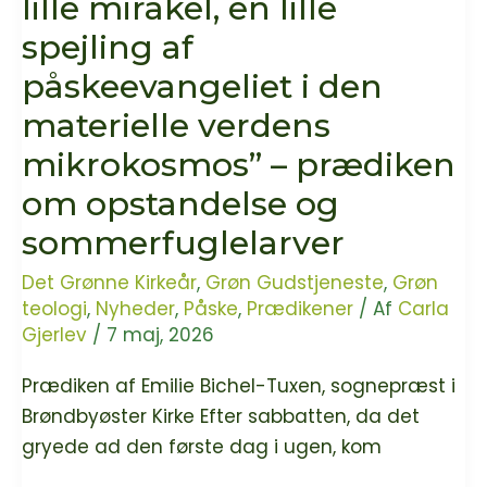
lille mirakel, en lille
spejling af
påskeevangeliet i den
materielle verdens
mikrokosmos” – prædiken
om opstandelse og
sommerfuglelarver
Det Grønne Kirkeår
,
Grøn Gudstjeneste
,
Grøn
teologi
,
Nyheder
,
Påske
,
Prædikener
/ Af
Carla
Gjerlev
/
7 maj, 2026
Prædiken af Emilie Bichel-Tuxen, sognepræst i
Brøndbyøster Kirke Efter sabbatten, da det
gryede ad den første dag i ugen, kom