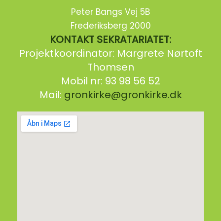
Peter Bangs Vej 5B
Frederiksberg 2000
KONTAKT SEKRATARIATET:
Projektkoordinator: Margrete Nørtoft
Thomsen
Mobil nr: 93 98 56 52
Mail:
gronkirke@gronkirke.dk