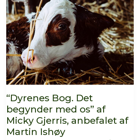
Kirkegård
er
nye
grønne!
“Dyrenes Bog. Det
begynder med os” af
Micky Gjerris, anbefalet af
Martin Ishøy