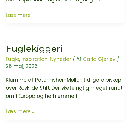
rigdom
Klitmøller
Læs mere »
som
Kirkegård
ofte
er
glemmes
ny
–
Fuglekiggeri
grøn
og
kirkegård!
du
Fugle
,
Inspiration
,
Nyheder
/ Af
Carla Gjerlev
/
er
26 maj, 2026
inviteret
Klumme af Peter Fisher-Møller, tidligere biskop
med!
over Roskilde Stift Der skete rigtig meget rundt
om i Europa og herhjemme i
Fuglekiggeri
Læs mere »