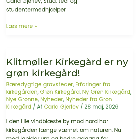
Carla Gjerlev, Stud. teol og
studentermedhjælper
Lea
Læs mere »
Korsgaard
bevæger
sig
Klitmøller Kirkegård er ny
ned
af
grøn kirkegård!
ukendte
Bæredygtige gravsteder
,
Erfaringer fra
stier
kirkegården
,
Grøn Kirkegård
,
Ny Grøn Kirkegård
,
og
Nye Grønne
,
Nyheder
,
Nyheder fra Grøn
opdager
Kirkegård
/ Af
Carla Gjerlev
/
28 maj, 2026
en
I den lille vindblæste by mod nord har
historie
kirkegården længe værnet om naturen. Nu
og
med lapidarium og bedre adgang for
en