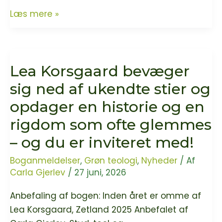
Nr.
Læs mere »
Jernløse
Kirke
er
Lea Korsgaard bevæger
ny
grøn
sig ned af ukendte stier og
kirke
opdager en historie og en
rigdom som ofte glemmes
– og du er inviteret med!
Boganmeldelser
,
Grøn teologi
,
Nyheder
/ Af
Carla Gjerlev
/
27 juni, 2026
Anbefaling af bogen: Inden året er omme af
Lea Korsgaard, Zetland 2025 Anbefalet af