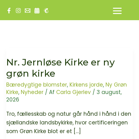
Gå
til
indholdet
Nr. Jernløse Kirke er ny
grøn kirke
Bæredygtige blomster
,
Kirkens jorde
,
Ny Grøn
Kirke
,
Nyheder
/ Af
Carla Gjerlev
/
3 august,
2026
Tro, fællesskab og natur går hånd i hånd i den
sjællandske landsbykirke, hvor certificeringen
som Grøn Kirke blot er et […]