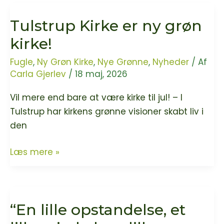
Tulstrup Kirke er ny grøn
kirke!
Fugle
,
Ny Grøn Kirke
,
Nye Grønne
,
Nyheder
/ Af
Carla Gjerlev
/
18 maj, 2026
Vil mere end bare at være kirke til jul! – I
Tulstrup har kirkens grønne visioner skabt liv i
den
Tulstrup
Læs mere »
Kirke
er
ny
“En lille opstandelse, et
grøn
kirke!