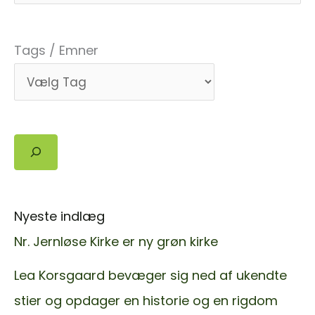
af
Martin
Tags / Emner
Ishøy
Søg
Nyeste indlæg
Nr. Jernløse Kirke er ny grøn kirke
Lea Korsgaard bevæger sig ned af ukendte
stier og opdager en historie og en rigdom