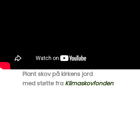
Plant skov på kirkens jord
med støtte fra
Klimaskovfonden
Mange kirker er i gang med at omdanne de
landbrug til skov og natur. Kirkernes jorder
landbrug, men hvis markerne bliver omlagt
muligheder for at udvikle området til gl
Kirkejord ligger oftest tæt på landsbyer 
samlingspunkter for byens borgere – eller e