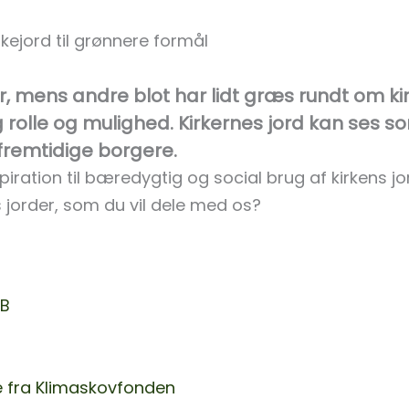
kejord til grønnere formål
tion
Det grønne kirkeår
Grøn kirkegård
r, mens andre blot har lidt græs rundt om ki
g rolle og mulighed. Kirkernes jord kan ses s
remtidige borgere.
piration til bæredygtig og social brug af kirkens jo
s jorder, som du vil dele med os?
AB
e fra Klimaskovfonden