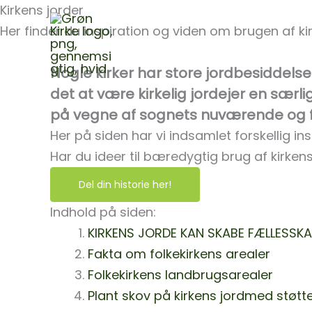
Gå
Kirkens jorder
til
Her finder du inspiration og viden om brugen af kir
Bliv Grøn
Inspira
indholdet
Nogle kirker har store jordbesiddelse
det at være kirkelig jordejer en særli
på vegne af sognets nuværende og f
Her på siden har vi indsamlet forskellig ins
Har du ideer til bæredygtig brug af kirken
Del din historie her!
Indhold på siden:
KIRKENS JORDE KAN SKABE FÆLLESSK
Fakta om folkekirkens arealer
Folkekirkens landbrugsarealer
Plant skov på kirkens jordmed støtt