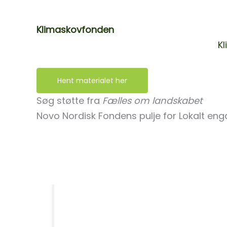
handlinger, der på den måde flytter ud i 
Klimaskovfonden
giver finansiel støtte til
kan du hente informationsmateriale fra
K
hvordan du kommer igang med processe
Hent materialet her
Søg støtte fra
Fælles om landskabet
Novo Nordisk Fondens pulje for Lokalt en
Med puljen støtter Novo Nordisk initiativer
omlægning af det danske landskab, som 
Grøn Trepart.
Over hele landet vil lokalsamf
år opleve store forandringer i br