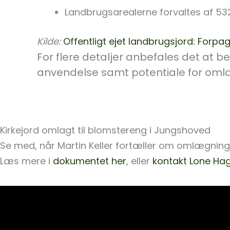
Landbrugsarealerne forvaltes af 53
Kilde:
Offentligt ejet landbrugsjord: Forpa
For flere detaljer anbefales det at 
anvendelse samt potentiale for omlæ
Kirkejord omlagt til blomstereng i Jungshoved
Se med, når Martin Keller fortæller om omlægninge
Læs mere i
dokumentet her
, eller
kontakt Lone H