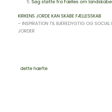
Søg støtte fra Fælles om landskabe
KIRKENS JORDE KAN SKABE FÆLLESSKAB
– INSPIRATION TIL BÆREDYGTIG OG SOCIAL
JORDER
Kirken blev en stor jordbesidder i middela
kirker stadig jord. Ikke så meget hver
især, nødvendigvis, men samlet set ejer fol
jord og er dermed Danmarks tredjestørste
I
dette hæfte
har Grøn Kirke samlet en ræk
inspirere til at sætte fokus på diakoni, bør
lokalsamfund og et mangfoldigt dyre- og
på kirkernes jorder. Idéerne kommer fra for
både kirkelige og ikke-kirkelige, men kan f
anledning til, at kirker overvejer hvilke jor