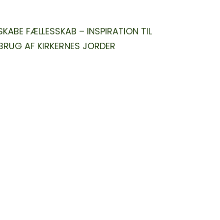
Guiden indeholder:
L
else
AB = FÆLLEDSKAB
kale partnerskaber
M
ov
g