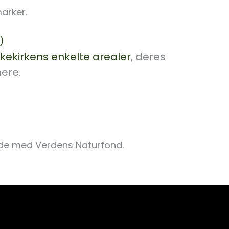
arker.
)
kekirkens enkelte arealer
, deres
mere.
ejde med Verdens Naturfond.