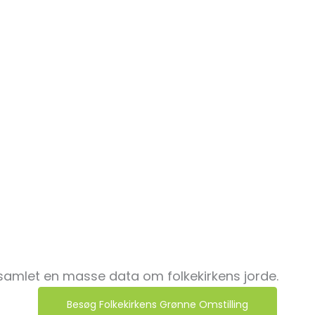
KIRKERNES JORDER 
Haver på kirkens g
Ud i naturen
Børnenes kirkegår
EN GRØN DIAKONI
Byhave for kvinde
Socialt udsatte er 
Et øko-socialt lan
FAQ
Links og litteratur
Tjekliste
 samlet en masse data om folkekirkens jorde.
Besøg Folkekirkens Grønne Omstilling