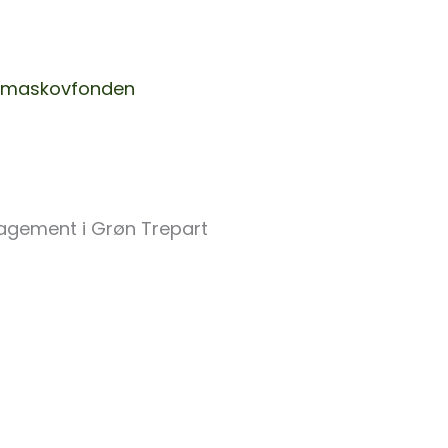
lokalsamfundet.
 skovrejsning. Nedenfor
limaskovfonden
om,
n!
Puljens formål er at støtt
gagement i Grøn Trepart
oplysning, dialog og e
, som medvirker til den
er besluttet gennem
und de kommende
ugen af