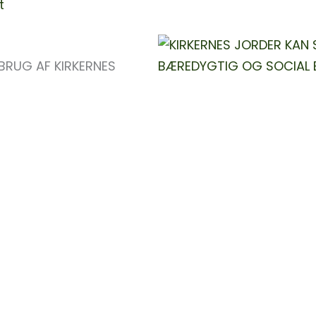
t
 BRUG AF KIRKERNES
lderen. I dag ejer mange
NATURENS KATEDRA
kekirken 11.000 hektar
Skovkirke til fordyb
 jordejer
Paradisiske haver
ke idéer, der kan
Små åndehuller
n, sjælesorg,
FÆLLED + FÆLLESSK
 planteliv – alt sammen
Fælles haver og lo
skellige projekter,
KIRKERNES VILDE RU
orhåbentlig give
At møde flere beh
dlodder, de forvalter, og
Økologisk landbru