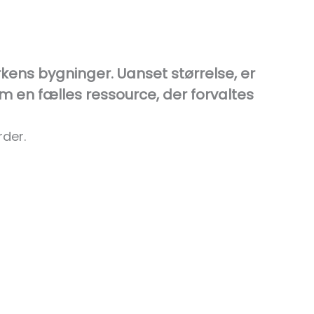
Om Grøn Kirke
rkens bygninger. Uanset størrelse, er
om en fælles ressource, der forvaltes
Søg
rder.