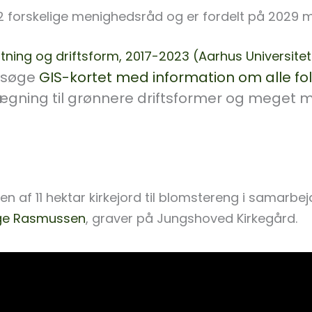
2 forskelige menighedsråd og er fordelt på 2029 m
gtning og driftsform, 2017-2023 (Aarhus Universitet
besøge
GIS-kortet med information om alle fol
gning til grønnere driftsformer og meget 
n af 11 hektar kirkejord til blomstereng i samarb
age Rasmussen
, graver på Jungshoved Kirkegård.