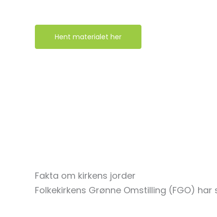
hvordan kirkernes jorder kan tænkes som
en integreret del af det kirkelige arbejde.
Hent materialet her
Fakta om kirkens jorder
Folkekirkens Grønne Omstilling (FGO) har