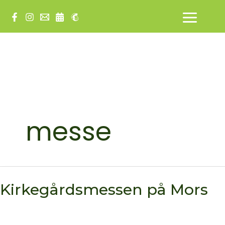
Gå
til
indholdet
messe
Kirkegårdsmessen på Mors