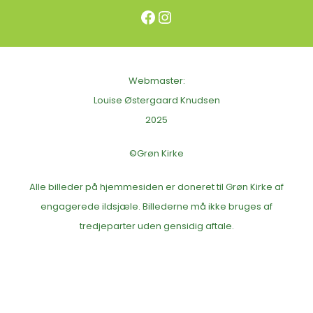
Facebook
Instagram
Webmaster:
Louise Østergaard Knudsen
2025
©Grøn Kirke
Alle billeder på hjemmesiden er doneret til Grøn Kirke af
engagerede ildsjæle. Billederne må ikke bruges af
tredjeparter uden gensidig aftale.