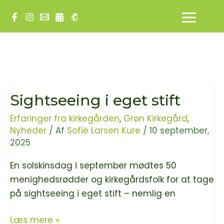
Gå
til
indholdet
Sightseeing i eget stift
Erfaringer fra kirkegården
,
Grøn Kirkegård
,
Nyheder
/ Af
Sofie Larsen Kure
/
10 september,
2025
En solskinsdag i september mødtes 50
menighedsrødder og kirkegårdsfolk for at tage
på sightseeing i eget stift – nemlig en
Sightseeing
Læs mere »