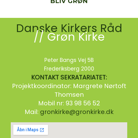
BLIV GRØN
Danske Kirkers Råd
// Grøn Kirke
Peter Bangs Vej 5B
Frederiksberg 2000
KONTAKT SEKRATARIATET:
Projektkoordinator: Margrete Nørtoft
Thomsen
Mobil nr: 93 98 56 52
Mail:
gronkirke@gronkirke.dk