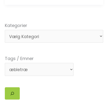
i
eget
stift
Kategorier
Tags / Emner
Søg