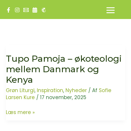
Gå
til
indholdet
Tupo Pamoja – økoteologi
mellem Danmark og
Kenya
Grøn Liturgi
,
Inspiration
,
Nyheder
/ Af
Sofie
Larsen Kure
/
17 november, 2025
Tupo
Læs mere »
Pamoja
–