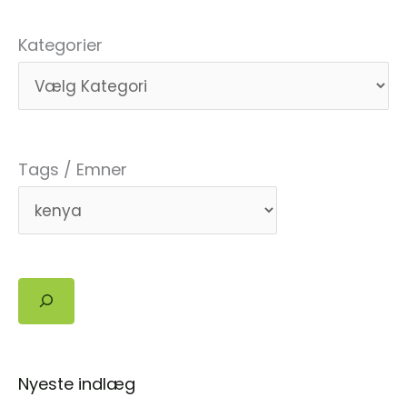
økoteologi
mellem
Kategorier
Danmark
og
Kenya
Tags / Emner
Søg
Nyeste indlæg