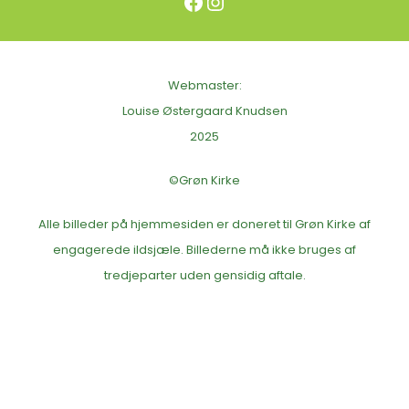
Facebook
Instagram
Webmaster:
Louise Østergaard Knudsen
2025
©Grøn Kirke
Alle billeder på hjemmesiden er doneret til Grøn Kirke af
engagerede ildsjæle. Billederne må ikke bruges af
tredjeparter uden gensidig aftale.