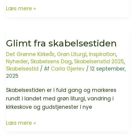
Nr.
Læs mere »
Jernløse
Kirke
er
Glimt fra skabelsestiden
ny
grøn
Det Grønne Kirkeår
,
Grøn Liturgi
,
Inspiration
,
kirke
Nyheder
,
Skabelsens Dag
,
Skabelsenstid 2025
,
Skabelsestid
/ Af
Carla Gjerlev
/
12 september,
2025
Skabelsestiden er i fuld gang og markeres
rundt i landet med grøn liturgi, vandring i
kirkeskove og gudstjenester i nye
Glimt
Læs mere »
fra