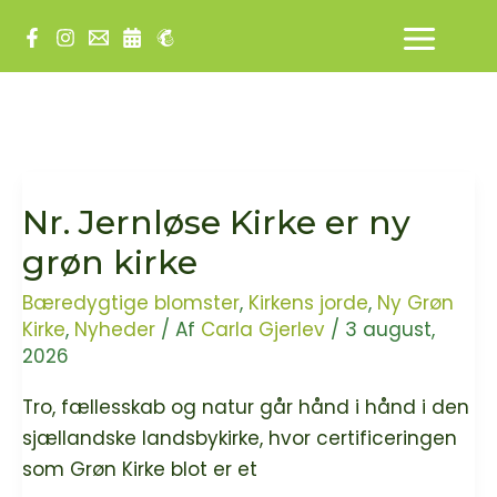
Gå
til
indholdet
Nr. Jernløse Kirke er ny
grøn kirke
Bæredygtige blomster
,
Kirkens jorde
,
Ny Grøn
Kirke
,
Nyheder
/ Af
Carla Gjerlev
/
3 august,
2026
Tro, fællesskab og natur går hånd i hånd i den
sjællandske landsbykirke, hvor certificeringen
som Grøn Kirke blot er et