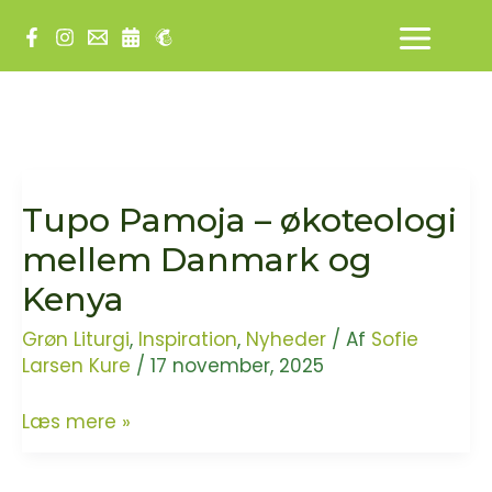
Gå
til
indholdet
Tupo Pamoja – økoteologi
mellem Danmark og
Kenya
Grøn Liturgi
,
Inspiration
,
Nyheder
/ Af
Sofie
Larsen Kure
/
17 november, 2025
Tupo
Læs mere »
Pamoja
–