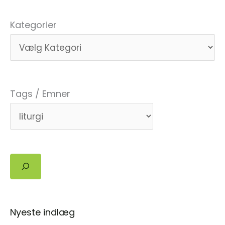
økoteologi
mellem
Kategorier
Danmark
og
Kenya
Tags / Emner
Søg
Nyeste indlæg