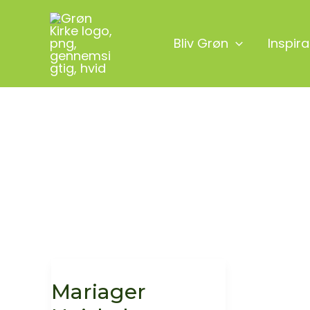
Gå
til
Bliv Grøn
Inspira
indholdet
Mariager