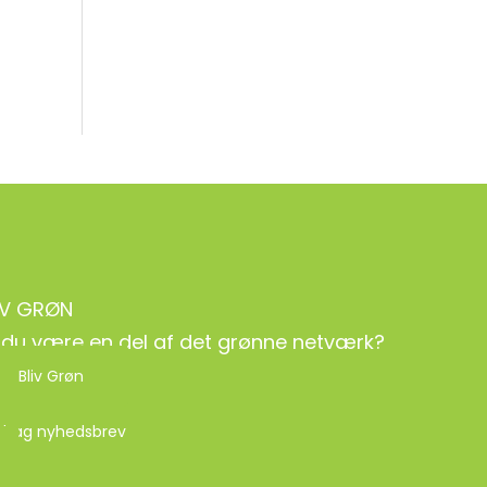
< Gå tilbage til
Nyheder
BLIV GRØN
IV GRØN
l du være en del af det grønne netværk?
Bliv Grøn
dtag nyhedsbrev