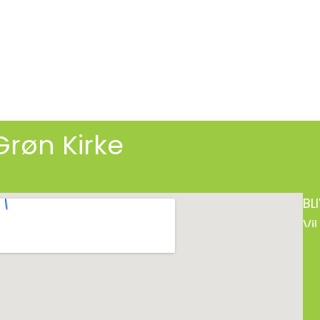
Grøn Kirke
BL
Vi
Mo