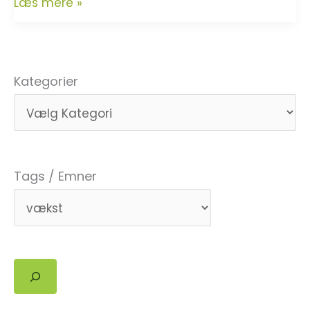
Mindre
Læs mere »
vækst,
mere
metamorfose
Kategorier
Tags / Emner
Søg