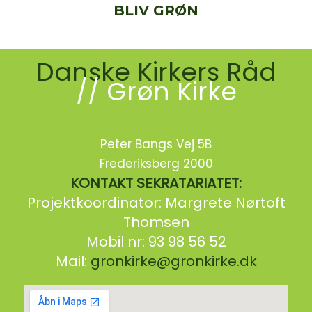
BLIV GRØN
Danske Kirkers Råd
// Grøn Kirke
Peter Bangs Vej 5B
Frederiksberg 2000
KONTAKT SEKRATARIATET:
Projektkoordinator: Margrete Nørtoft
Thomsen
Mobil nr: 93 98 56 52
Mail:
gronkirke@gronkirke.dk