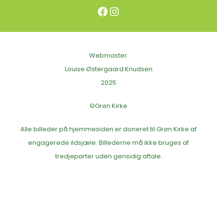
Facebook
Instagram
Webmaster:
Louise Østergaard Knudsen
2025
©Grøn Kirke
Alle billeder på hjemmesiden er doneret til Grøn Kirke af
engagerede ildsjæle. Billederne må ikke bruges af
tredjeparter uden gensidig aftale.