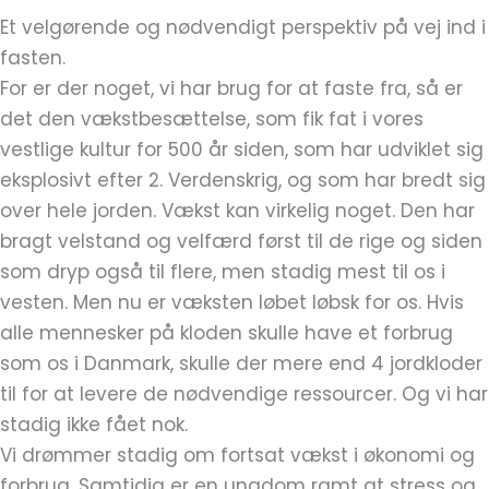
Et velgørende og nødvendigt perspektiv på vej ind i
fasten.
For er der noget, vi har brug for at faste fra, så er
det den vækstbesættelse, som fik fat i vores
vestlige kultur for 500 år siden, som har udviklet sig
eksplosivt efter 2. Verdenskrig, og som har bredt sig
over hele jorden. Vækst kan virkelig noget. Den har
bragt velstand og velfærd først til de rige og siden
som dryp også til flere, men stadig mest til os i
vesten. Men nu er væksten løbet løbsk for os. Hvis
alle mennesker på kloden skulle have et forbrug
som os i Danmark, skulle der mere end 4 jordkloder
til for at levere de nødvendige ressourcer. Og vi har
stadig ikke fået nok.
Vi drømmer stadig om fortsat vækst i økonomi og
forbrug. Samtidig er en ungdom ramt at stress og