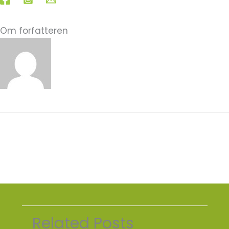
Om forfatteren
Carla Gjerlev
←
Forrige Indlæg
Næste Indlæg
→
Related Posts