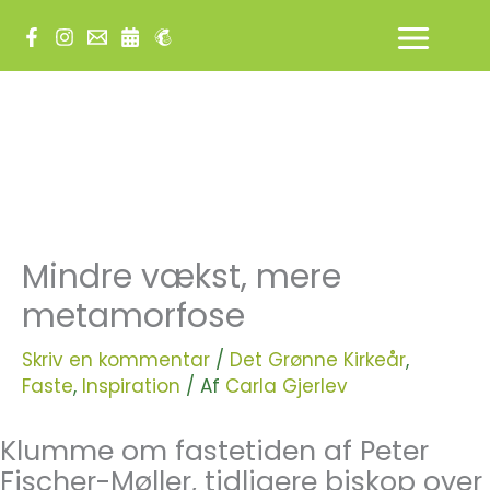
Gå
til
indholdet
Mindre vækst, mere
metamorfose
Skriv en kommentar
/
Det Grønne Kirkeår
,
Faste
,
Inspiration
/ Af
Carla Gjerlev
Klumme om fastetiden af Peter
Fischer-Møller, tidligere biskop over