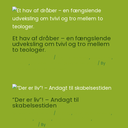
Et hav af dråber – en fængslende
udveksling om tvivl og tro mellem
to teologer.
Skriv en kommentar
/
Boganmeldelser
,
Inspiration
,
Nyheder
,
Nyheder fra det Grønne Netværk
/ By
Louise Østergaard Knudsen
“Der er liv”! – Andagt til
skabelsestiden
Skriv en kommentar
/
Andagt
,
Grøn Gudstjeneste
,
Inspiration
,
Nyheder
,
Skabelsenstid 2025
,
Skabelsestid
/ By
Carla Gjerlev