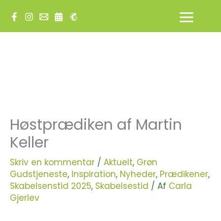
Gå
til
indholdet
Høstprædiken af Martin
Keller
Skriv en kommentar
/
Aktuelt
,
Grøn
Gudstjeneste
,
Inspiration
,
Nyheder
,
Prædikener
,
Skabelsenstid 2025
,
Skabelsestid
/ Af
Carla
Gjerlev