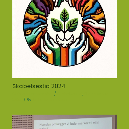
Skabelsestid 2024
Skriv en kommentar
/
Skabelsestid
,
Skabelsestid
2024
/ By
Sofie Larsen Kure