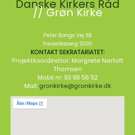
Danske Kirkers Råd
// Grøn Kirke
Peter Bangs Vej 5B
Frederiksberg 2000
KONTAKT SEKRATARIATET:
Projektkoordinator: Margrete Nørtoft
Thomsen
Mobil nr: 93 98 56 52
Mail:
gronkirke@gronkirke.dk