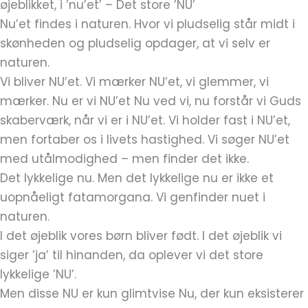
øjeblikket, i ’nu’et’ – Det store ’NU’
Nu’et findes i naturen. Hvor vi pludselig står midt i
skønheden og pludselig opdager, at vi selv er
naturen.
Vi bliver NU’et. Vi mærker NU’et, vi glemmer, vi
mærker. Nu er vi NU’et Nu ved vi, nu forstår vi Guds
skaberværk, når vi er i NU’et. Vi holder fast i NU’et,
men fortaber os i livets hastighed. Vi søger NU’et
med utålmodighed – men finder det ikke.
Det lykkelige nu. Men det lykkelige nu er ikke et
uopnåeligt fatamorgana. Vi genfinder nuet i
naturen.
I det øjeblik vores børn bliver født. I det øjeblik vi
siger ’ja’ til hinanden, da oplever vi det store
lykkelige ’NU’.
Men disse NU er kun glimtvise Nu, der kun eksisterer