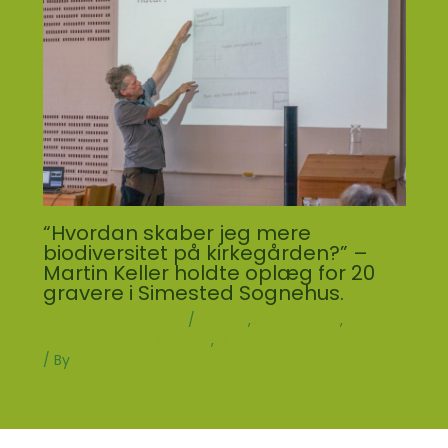
“Hvordan skaber jeg mere
biodiversitet på kirkegården?” –
Martin Keller holdte oplæg for 20
gravere i Simested Sognehus.
Skriv en kommentar
/
Aktuelt
,
Martin Keller
,
Nyheder
fra det Grønne Netværk
,
Nyheder fra Grøn Kirkegård
/ By
Louise Østergaard Knudsen