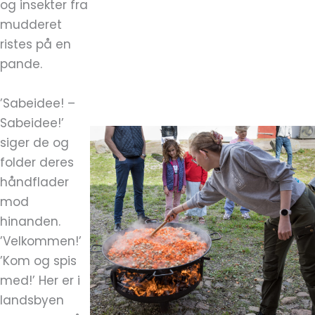
og insekter fra
mudderet
ristes på en
pande.
’Sabeidee! –
Sabeidee!’
siger de og
folder deres
håndflader
mod
hinanden.
’Velkommen!’
’Kom og spis
med!’ Her er i
landsbyen