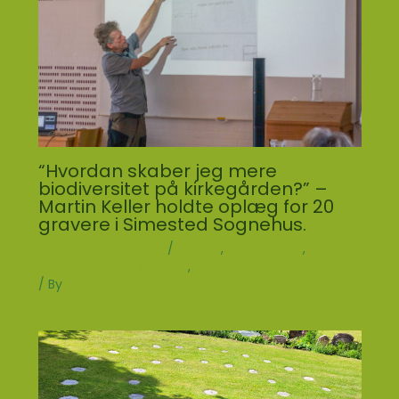
“Hvordan skaber jeg mere
biodiversitet på kirkegården?” –
Martin Keller holdte oplæg for 20
gravere i Simested Sognehus.
Skriv en kommentar
/
Aktuelt
,
Martin Keller
,
Nyheder
fra det Grønne Netværk
,
Nyheder fra Grøn Kirkegård
/ By
Louise Østergaard Knudsen