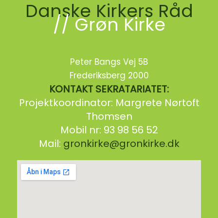
Danske Kirkers Råd
// Grøn Kirke
Peter Bangs Vej 5B
Frederiksberg 2000
KONTAKT SEKRATARIATET:
Projektkoordinator: Margrete Nørtoft
Thomsen
Mobil nr: 93 98 56 52
Mail:
gronkirke@gronkirke.dk