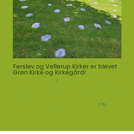
Ferslev og Vellerup Kirker er blevet
Grøn Kirke og Kirkegård!
Skriv en kommentar
/
Bæredygtige blomster
,
Bæredygtige gravsteder
,
Grøn Kirkegård
,
Grønne
tiltag
,
Kirkens jorde
,
Ny Grøn Kirke
,
Ny Grøn Kirkegård
,
Nyheder
,
Nyheder fra det Grønne Netværk
,
Nyheder
fra Grøn Kirkegård
,
Planter til kirkegården
/ By
Louise
Østergaard Knudsen