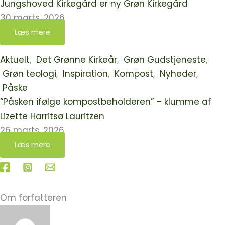
Jungshoved Kirkegård er ny Grøn Kirkegård
30 marts, 2026
Læs mere
Aktuelt
,
Det Grønne Kirkeår
,
Grøn Gudstjeneste
,
Grøn teologi
,
Inspiration
,
Kompost
,
Nyheder
,
Påske
“Påsken ifølge kompostbeholderen” – klumme af
Lizette Harritsø Lauritzen
26 marts, 2026
Læs mere
Om forfatteren