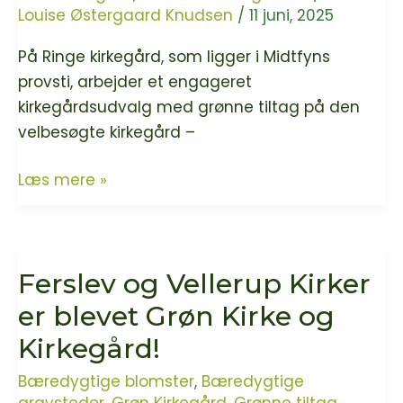
Louise Østergaard Knudsen
/
11 juni, 2025
På Ringe kirkegård, som ligger i Midtfyns
provsti, arbejder et engageret
kirkegårdsudvalg med grønne tiltag på den
velbesøgte kirkegård –
Gamle
Læs mere »
vaner
bliver
brudt
Ferslev og Vellerup Kirker
på
Ringe
er blevet Grøn Kirke og
kirkegård,
Kirkegård!
som
nu
Bæredygtige blomster
,
Bæredygtige