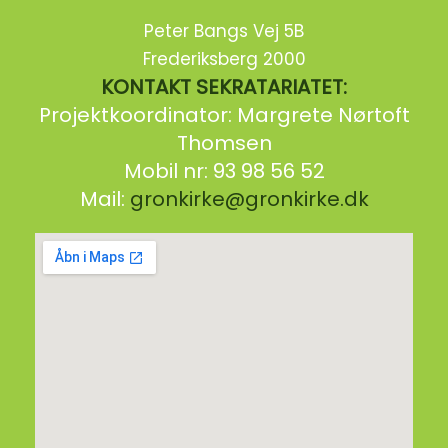
Peter Bangs Vej 5B
Frederiksberg 2000
KONTAKT SEKRATARIATET:
Projektkoordinator: Margrete Nørtoft
Thomsen
Mobil nr: 93 98 56 52
Mail:
gronkirke@gronkirke.dk