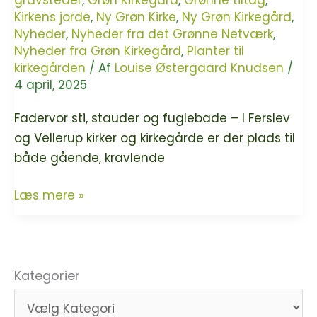
gravsteder
,
Grøn Kirkegård
,
Grønne tiltag
,
kan
Kirkens jorde
,
Ny Grøn Kirke
,
Ny Grøn Kirkegård
,
kalde
Nyheder
,
Nyheder fra det Grønne Netværk
,
sig
Nyheder fra Grøn Kirkegård
,
Planter til
Grøn
kirkegården
/ Af
Louise Østergaard Knudsen
/
Kirkegård!
4 april, 2025
Fadervor sti, stauder og fuglebade – I Ferslev
og Vellerup kirker og kirkegårde er der plads til
både gående, kravlende
Ferslev
Læs mere »
og
Vellerup
Kirker
er
Kategorier
blevet
Grøn