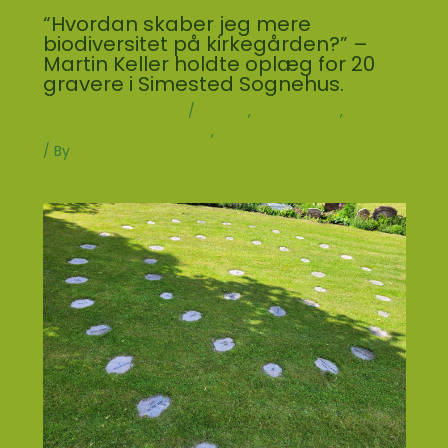
“Hvordan skaber jeg mere
biodiversitet på kirkegården?” –
Martin Keller holdte oplæg for 20
gravere i Simested Sognehus.
Skriv en kommentar
/
Aktuelt
,
Martin Keller
,
Nyheder
fra det Grønne Netværk
,
Nyheder fra Grøn Kirkegård
/ By
Louise Østergaard Knudsen