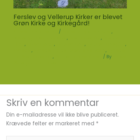
Ferslev og Vellerup Kirker er blevet
Grøn Kirke og Kirkegård!
Skriv en kommentar
/
Bæredygtige blomster
,
Bæredygtige gravsteder
,
Grøn Kirkegård
,
Grønne
tiltag
,
Kirkens jorde
,
Ny Grøn Kirke
,
Ny Grøn Kirkegård
,
Nyheder
,
Nyheder fra det Grønne Netværk
,
Nyheder
fra Grøn Kirkegård
,
Planter til kirkegården
/ By
Louise
Østergaard Knudsen
Skriv en kommentar
Din e-mailadresse vil ikke blive publiceret.
Krævede felter er markeret med
*
Skriv