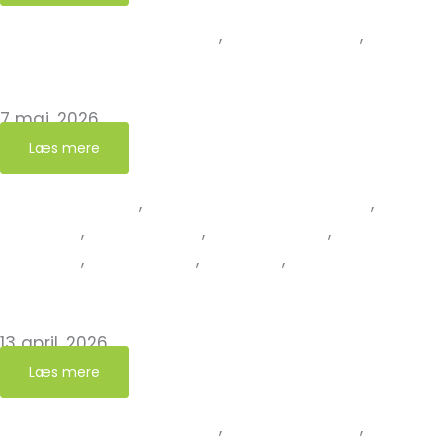
Erfaringer fra kirkegården
,
Grøn Kirkegård
,
Inspiration
Når kirkegården bliver klasseværelse
7 maj, 2026
Læs mere
Affaldssortering
,
Erfaringer fra kirkegården
,
Grøn
Kirkegård
,
Kirkens jorde
,
Ny Grøn Kirke
,
Ny Grøn
Kirkegård
,
Nye Grønne
,
Nyheder
,
Nyheder fra det
Grønne Netværk
Herrested Kirke og Kirkegård er nye grønne!
13 april, 2026
Læs mere
Erfaringer fra kirkegården
,
Grøn Kirkegård
,
Grønne