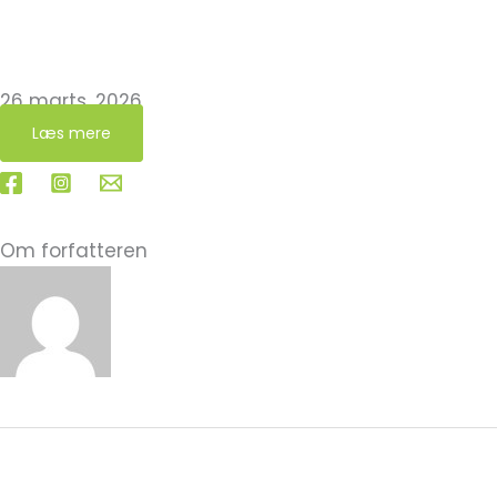
Påske
“Påsken ifølge kompostbeholderen” – klumme af
Lizette Harritsø Lauritzen
26 marts, 2026
Læs mere
Om forfatteren
Carla Gjerlev
←
Forrige Indlæg
Næste Indlæg
→