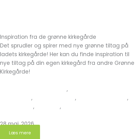
Inspiration fra de grønne kirkegårde
Det sprudler og spirer med nye grønne tiltag på
ladets kirkegårde! Her kan du finde inspiration til
nye tiltag på din egen kirkegård fra andre Grønne
Kirkegårde!
Bæredygtige gravsteder
,
Erfaringer fra
kirkegården
,
Grøn Kirkegård
,
Ny Grøn Kirkegård
,
Nye Grønne
,
Nyheder
,
Nyheder fra Grøn Kirkegård
Klitmøller Kirkegård er ny grøn kirkegård!
28 maj, 2026
Læs mere