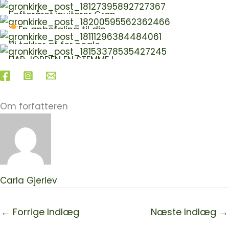
I efteråret inviterer Grøn…
En anbefaling til din…
Vi takker af for nogle…
HAR JORDEN EN STEMME I…
Om forfatteren
Carla Gjerlev
←
Forrige Indlæg
Næste Indlæg
→