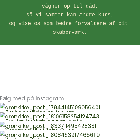
vågner op til dåd,
så vi sammen kan ændre kurs,
og vise os som bedre forvaltere af dit 
skaberværk.
Følg med på Instagram
Skabelsestiden er lige om…
Tro, fællesskab og natur går…
Vær med til at fejre Guds…
Skabelsestiden nærmer sig!…