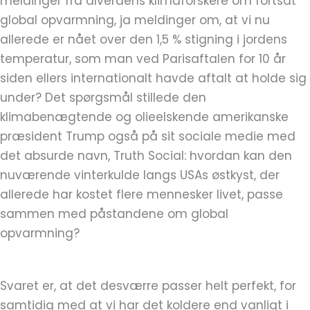
meldinger fra alverdens klimaforskere om fortsat
global opvarmning, ja meldinger om, at vi nu
allerede er nået over den 1,5 % stigning i jordens
temperatur, som man ved Parisaftalen for 10 år
siden ellers internationalt havde aftalt at holde sig
under? Det spørgsmål stillede den
klimabenægtende og olieelskende amerikanske
præsident Trump også på sit sociale medie med
det absurde navn, Truth Social: hvordan kan den
nuværende vinterkulde langs USAs østkyst, der
allerede har kostet flere mennesker livet, passe
sammen med påstandene om global
opvarmning?
Svaret er, at det desværre passer helt perfekt, for
samtidig med at vi har det koldere end vanligt i