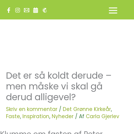
Gå
til
indholdet
Det er så koldt derude –
men måske vi skal gå
derud alligevel?
Skriv en kommentar
/
Det Grønne Kirkeår
,
Faste
,
Inspiration
,
Nyheder
/ Af
Carla Gjerlev