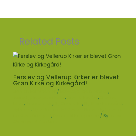
Related Posts
Ferslev og Vellerup Kirker er blevet
Grøn Kirke og Kirkegård!
Skriv en kommentar
/
Bæredygtige blomster
,
Bæredygtige gravsteder
,
Grøn Kirkegård
,
Grønne
tiltag
,
Kirkens jorde
,
Ny Grøn Kirke
,
Ny Grøn Kirkegård
,
Nyheder
,
Nyheder fra det Grønne Netværk
,
Nyheder
fra Grøn Kirkegård
,
Planter til kirkegården
/ By
Louise
Østergaard Knudsen