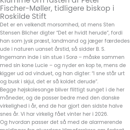
Klumme om fasten af Peter
Fischer-Møller, tidligere biskop i
Roskilde Stift
Det er en velkendt morsomhed, at mens Sten
Stensen Blicher digter “Det er hvidt herude”, fordi
han som jysk præst, landmand og jæger færdedes
ude i naturen uanset årstid, så sidder B. S.
Ingemann inde i sin stue i Sorø – måske sammen
med sin kone Lucie – og nyder en kop te, mens de
kigger ud ad vinduet, og han digter: “I sne står urt
og busk i skjul, det er så koldet derude”.
Begge højskolesange bliver flittigt sunget i de her
måneder, og de passer bedre med den danske
virkelighed i år, end de har gjort den sidste halve
snes år. Vi har virkelig fået vinter her i 2026.
Og hvordan passer det så med de alarmerende