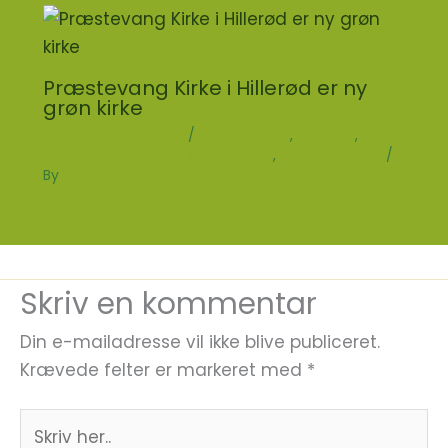
Præstevang Kirke i Hillerød er ny
grøn kirke
Skriv en kommentar
/
Ny Grøn Kirke
,
Nyheder
,
Nyheder fra det Grønne Netværk
,
Uncategorized
/
By
Sofie Larsen Kure
Skriv en kommentar
Din e-mailadresse vil ikke blive publiceret.
Krævede felter er markeret med
*
Skriv