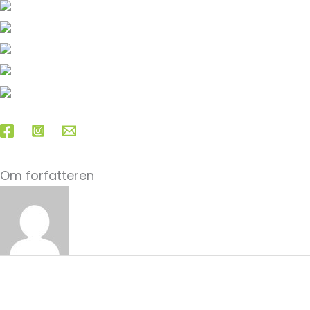
I efteråret inviterer Grøn…
☀️ En anbefaling til din…
Vi takker af for nogle…
HAR JORDEN EN STEMME I…
MØD GRØN KIRKE PÅ FOLKEMØDET…
Grøn Kirke tog i dag plads i…
Om forfatteren
Carla Gjerlev
←
Forrige Indlæg