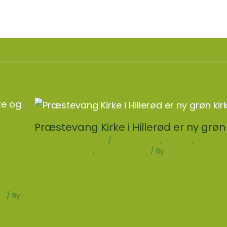
Præstevang Kirke i Hillerød er ny grøn
n
Skriv en kommentar
/
Ny Grøn Kirke
,
Nyheder
,
Nyheder 
Grønne Netværk
,
Uncategorized
/ By
Sofie Larsen Kure
ge
 Grøn
en
/ By