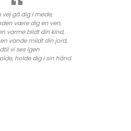
 vej gå dig i møde,
nden være dig en ven,
n varme blidt din kind,
n vande mildt din jord,
dtil vi ses igen
de, holde dig i sin hånd.