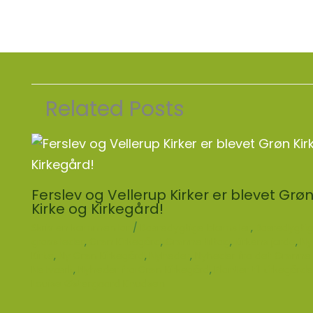
Related Posts
Ferslev og Vellerup Kirker er blevet Grø
Kirke og Kirkegård!
Skriv en kommentar
/
Bæredygtige blomster
,
Bæredygti
gravsteder
,
Grøn Kirkegård
,
Grønne tiltag
,
Kirkens jorde
,
Ny
Kirke
,
Ny Grøn Kirkegård
,
Nyheder
,
Nyheder fra det Grønne
Netværk
,
Nyheder fra Grøn Kirkegård
,
Planter til kirkegård
Louise Østergaard Knudsen