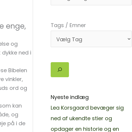
ne enge,
Tags / Emner
else og
 dykke ned i
Søg
se Bibelen
 vinkler,
uds ord og
Nyeste indlæg
 som kan
Lea Korsgaard bevæger sig
åde, og
ned af ukendte stier og
je på i de
opdager en historie og en