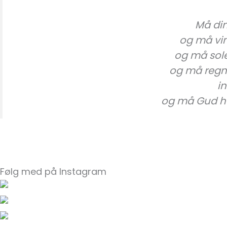
Må din
og må vi
og må sole
og må regne
in
og må Gud hol
Følg med på Instagram
Vær med til at fejre Guds…
Skabelsestiden nærmer sig!…