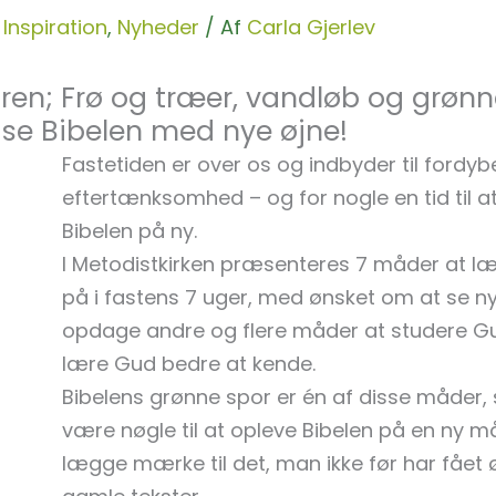
,
Inspiration
,
Nyheder
/ Af
Carla Gjerlev
turen; Frø og træer, vandløb og grøn
t se Bibelen med nye øjne!
Fastetiden er over os og indbyder til fordyb
eftertænksomhed – og for nogle en tid til at
Bibelen på ny.
I Metodistkirken præsenteres 7 måder at læ
på i fastens 7 uger, med ønsket om at se nye
opdage andre og flere måder at studere G
lære Gud bedre at kende.
Bibelens grønne spor er én af disse måder,
være nøgle til at opleve Bibelen på en ny m
lægge mærke til det, man ikke før har fået ø