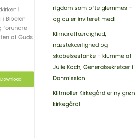
rigdom som ofte glemmes –
irken i
 i Bibelen
og du er inviteret med!
 forundre
Klimaretfærdighed,
sten af Guds
næstekærlighed og
skabelsestanke – klumme af
Julie Koch, Generalsekretær i
Danmission
Download
Klitmøller Kirkegård er ny grøn
kirkegård!
< Gå tilbage til
Nyheder