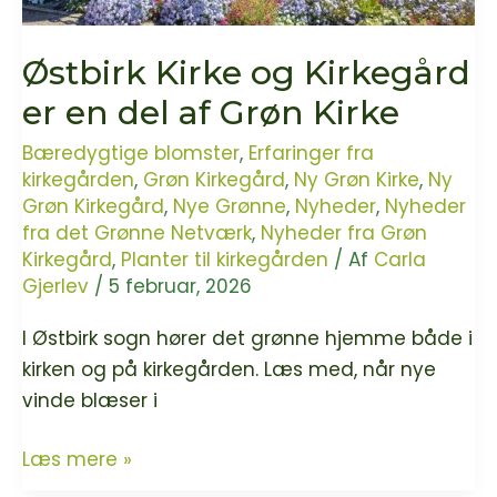
Østbirk Kirke og Kirkegård
er en del af Grøn Kirke
Bæredygtige blomster
,
Erfaringer fra
kirkegården
,
Grøn Kirkegård
,
Ny Grøn Kirke
,
Ny
Grøn Kirkegård
,
Nye Grønne
,
Nyheder
,
Nyheder
fra det Grønne Netværk
,
Nyheder fra Grøn
Kirkegård
,
Planter til kirkegården
/ Af
Carla
Gjerlev
/
5 februar, 2026
I Østbirk sogn hører det grønne hjemme både i
kirken og på kirkegården. Læs med, når nye
vinde blæser i
Østbirk
Læs mere »
Kirke