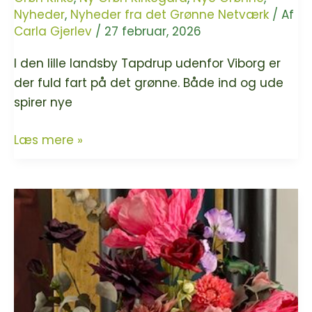
Nyheder
,
Nyheder fra det Grønne Netværk
/ Af
Carla Gjerlev
/
27 februar, 2026
I den lille landsby Tapdrup udenfor Viborg er
der fuld fart på det grønne. Både ind og ude
spirer nye
Tapdrup
Læs mere »
Kirke
og
Kirkegård
er
nye
medlemmer
i
det