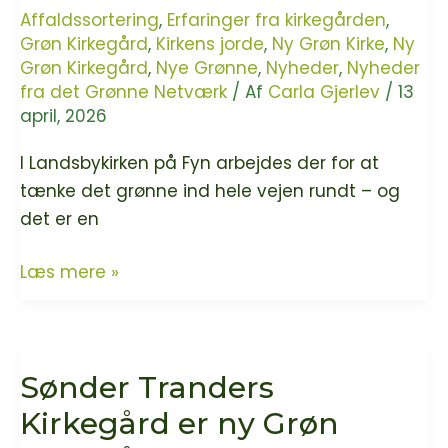
Affaldssortering
,
Erfaringer fra kirkegården
,
Grøn Kirkegård
,
Kirkens jorde
,
Ny Grøn Kirke
,
Ny
Grøn Kirkegård
,
Nye Grønne
,
Nyheder
,
Nyheder
fra det Grønne Netværk
/ Af
Carla Gjerlev
/
13
april, 2026
I Landsbykirken på Fyn arbejdes der for at
tænke det grønne ind hele vejen rundt – og
det er en
Herrested
Læs mere »
Kirke
og
Kirkegård
Sønder Tranders
er
nye
Kirkegård er ny Grøn
grønne!