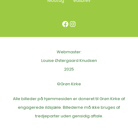
Modtag nyhedsbrev
Facebook
Instagram
Webmaster:
Louise Østergaard Knudsen
2025
©Grøn Kirke
Alle billeder på hjemmesiden er doneret til Grøn Kirke af
engagerede ildsjæle. Billederne må ikke bruges af
tredjeparter uden gensidig aftale.