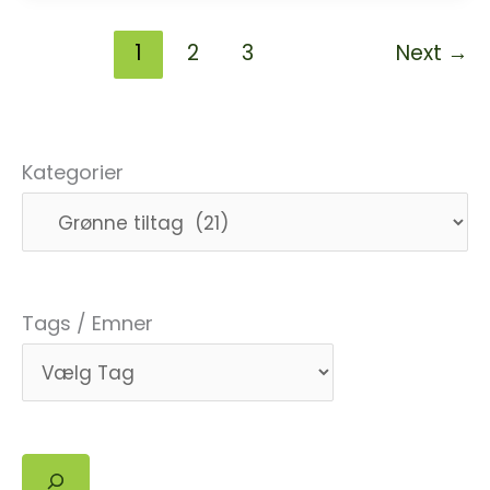
og
1
2
3
Next
→
Kirkegård
er
en
del
Kategorier
af
Grøn
Kirke
Tags / Emner
Søg