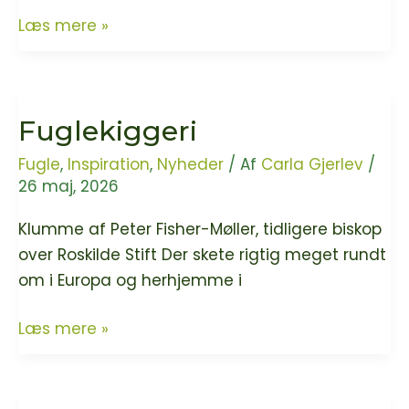
Nr.
Læs mere »
Jernløse
Kirke
er
Fuglekiggeri
ny
grøn
Fugle
,
Inspiration
,
Nyheder
/ Af
Carla Gjerlev
/
kirke
26 maj, 2026
Klumme af Peter Fisher-Møller, tidligere biskop
over Roskilde Stift Der skete rigtig meget rundt
om i Europa og herhjemme i
Fuglekiggeri
Læs mere »