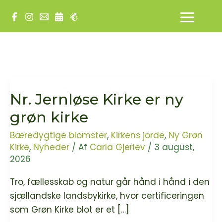
Gå
til
indholdet
Nr. Jernløse Kirke er ny
grøn kirke
Bæredygtige blomster
,
Kirkens jorde
,
Ny Grøn
Kirke
,
Nyheder
/ Af
Carla Gjerlev
/
3 august,
2026
Tro, fællesskab og natur går hånd i hånd i den
sjællandske landsbykirke, hvor certificeringen
som Grøn Kirke blot er et […]