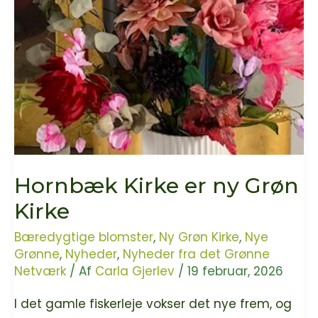
grønne
netværk!
Hornbæk Kirke er ny Grøn
Kirke
Bæredygtige blomster
,
Ny Grøn Kirke
,
Nye
Grønne
,
Nyheder
,
Nyheder fra det Grønne
Netværk
/ Af
Carla Gjerlev
/
19 februar, 2026
I det gamle fiskerleje vokser det nye frem, og