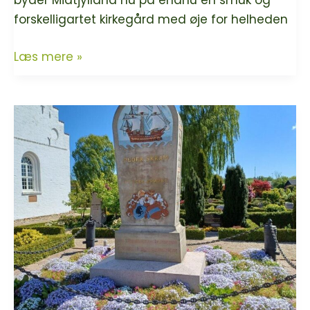
byder Midtjylland nu på endnu en smuk og
forskelligartet kirkegård med øje for helheden
Blåhøj
Læs mere »
Kirkegård
er
ny
Grøn
Kirkegård