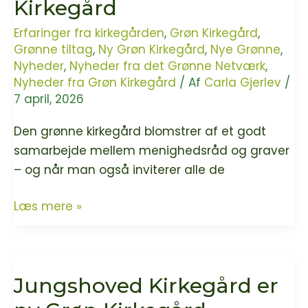
Kirkegård
Erfaringer fra kirkegården
,
Grøn Kirkegård
,
Grønne tiltag
,
Ny Grøn Kirkegård
,
Nye Grønne
,
Nyheder
,
Nyheder fra det Grønne Netværk
,
Nyheder fra Grøn Kirkegård
/ Af
Carla Gjerlev
/
7 april, 2026
Den grønne kirkegård blomstrer af et godt
samarbejde mellem menighedsråd og graver
– og når man også inviterer alle de
Sønder
Læs mere »
Tranders
Kirkegård
er
Jungshoved Kirkegård er
ny
Grøn