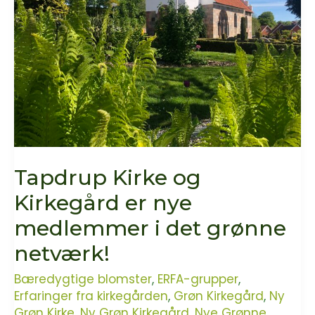
Tapdrup Kirke og
Kirkegård er nye
medlemmer i det grønne
netværk!
Bæredygtige blomster
,
ERFA-grupper
,
Erfaringer fra kirkegården
,
Grøn Kirkegård
,
Ny
Grøn Kirke
,
Ny Grøn Kirkegård
,
Nye Grønne
,