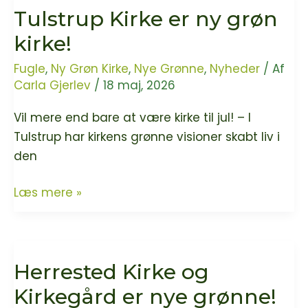
Tulstrup Kirke er ny grøn
kirke!
Fugle
,
Ny Grøn Kirke
,
Nye Grønne
,
Nyheder
/ Af
Carla Gjerlev
/
18 maj, 2026
Vil mere end bare at være kirke til jul! – I
Tulstrup har kirkens grønne visioner skabt liv i
den
Tulstrup
Læs mere »
Kirke
er
ny
Herrested Kirke og
grøn
kirke!
Kirkegård er nye grønne!