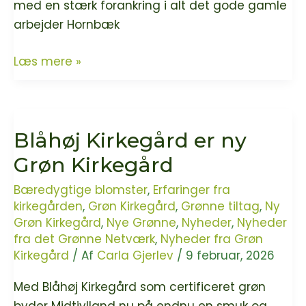
med en stærk forankring i alt det gode gamle
arbejder Hornbæk
Hornbæk
Læs mere »
Kirke
er
ny
Blåhøj Kirkegård er ny
Grøn
Kirke
Grøn Kirkegård
Bæredygtige blomster
,
Erfaringer fra
kirkegården
,
Grøn Kirkegård
,
Grønne tiltag
,
Ny
Grøn Kirkegård
,
Nye Grønne
,
Nyheder
,
Nyheder
fra det Grønne Netværk
,
Nyheder fra Grøn
Kirkegård
/ Af
Carla Gjerlev
/
9 februar, 2026
Med Blåhøj Kirkegård som certificeret grøn