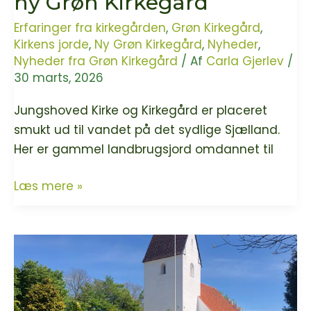
ny Grøn Kirkegård
Kirkegård
Erfaringer fra kirkegården
,
Grøn Kirkegård
,
Kirkens jorde
,
Ny Grøn Kirkegård
,
Nyheder
,
Nyheder fra Grøn Kirkegård
/ Af
Carla Gjerlev
/
30 marts, 2026
Jungshoved Kirke og Kirkegård er placeret
smukt ud til vandet på det sydlige Sjælland.
Her er gammel landbrugsjord omdannet til
Jungshoved
Læs mere »
Kirkegård
er
ny
Grøn
Kirkegård