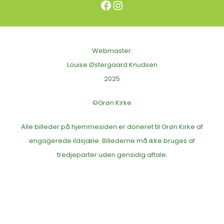
Facebook
Instagram
Webmaster:
Louise Østergaard Knudsen
2025
©Grøn Kirke
Alle billeder på hjemmesiden er doneret til Grøn Kirke af
engagerede ildsjæle. Billederne må ikke bruges af
tredjeparter uden gensidig aftale.