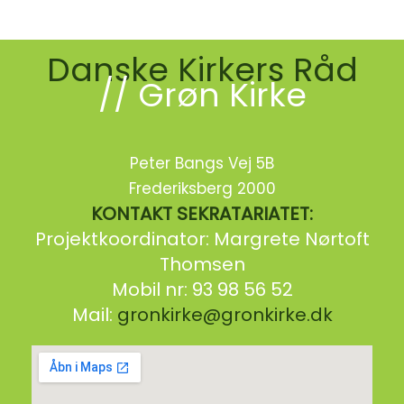
Danske Kirkers Råd
// Grøn Kirke
Peter Bangs Vej 5B
Frederiksberg 2000
KONTAKT SEKRATARIATET:
Projektkoordinator: Margrete Nørtoft
Thomsen
Mobil nr: 93 98 56 52
Mail:
gronkirke@gronkirke.dk