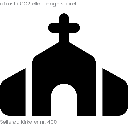
afkast i CO2 eller penge sparet.
Søllerød Kirke er nr. 400