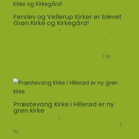
Ferslev og Vellerup Kirker er blevet
Grøn Kirke og Kirkegård!
Skriv en kommentar
/
Bæredygtige blomster
,
Bæredygtige gravsteder
,
Grøn Kirkegård
,
Grønne
tiltag
,
Kirkens jorde
,
Ny Grøn Kirke
,
Ny Grøn Kirkegård
,
Nyheder
,
Nyheder fra det Grønne Netværk
,
Nyheder
fra Grøn Kirkegård
,
Planter til kirkegården
/ By
Louise
Østergaard Knudsen
Præstevang Kirke i Hillerød er ny
grøn kirke
Skriv en kommentar
/
Ny Grøn Kirke
,
Nyheder
,
Nyheder fra det Grønne Netværk
,
Uncategorized
/
By
Sofie Larsen Kure