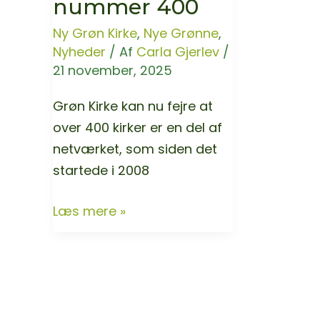
nummer 400
Ny Grøn Kirke
,
Nye Grønne
,
Nyheder
/ Af
Carla Gjerlev
/
21 november, 2025
Grøn Kirke kan nu fejre at
over 400 kirker er en del af
netværket, som siden det
startede i 2008
Grøn
Læs mere »
Kirke
nummer
400