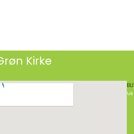
Grøn Kirke
BL
Vi
Mo