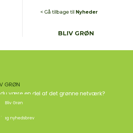
< Gå tilbage til
Nyheder
BLIV GRØN
IV GRØN
l du være en del af det grønne netværk?
Bliv Grøn
dtag nyhedsbrev