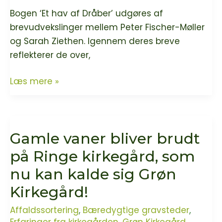
Bogen ‘Et hav af Dråber’ udgøres af
brevudvekslinger mellem Peter Fischer-Møller
og Sarah Ziethen. Igennem deres breve
reflekterer de over,
Et
Læs mere »
hav
af
dråber
Gamle vaner bliver brudt
–
en
på Ringe kirkegård, som
fængslende
nu kan kalde sig Grøn
udveksling
Kirkegård!
om
tvivl
Affaldssortering
,
Bæredygtige gravsteder
,
og