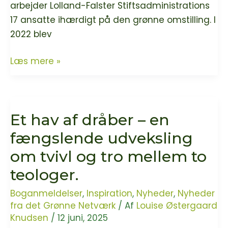
arbejder Lolland-Falster Stiftsadministrations
17 ansatte ihærdigt på den grønne omstilling. I
2022 blev
Lolland-
Læs mere »
Falster
Stiftadministration
er
Et hav af dråber – en
Grøn
Kirkelig
fængslende udveksling
Organisation!
om tvivl og tro mellem to
teologer.
Boganmeldelser
,
Inspiration
,
Nyheder
,
Nyheder
fra det Grønne Netværk
/ Af
Louise Østergaard
Knudsen
/
12 juni, 2025