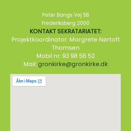
Peter Bangs Vej 5B
Frederiksberg 2000
KONTAKT SEKRATARIATET:
Projektkoordinator: Margrete Nørtoft
Thomsen
Mobil nr: 93 98 56 52
Mail:
gronkirke@gronkirke.dk