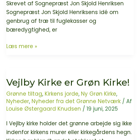
handling
Skrevet af Sognepræst Jon Skjold Henriksen
bag
Sognepræst Jon Skjold Henriksens idé om
sine
genbrug af træ til fuglekasser og
grønne
bæredygtighed, er
budskaber
96
Læs mere »
fuglekasser
af
genbrugstræ
Vejlby Kirke er Grøn Kirke!
Grønne tiltag
,
Kirkens jorde
,
Ny Grøn Kirke
,
Nyheder
,
Nyheder fra det Grønne Netværk
/ Af
Louise Østergaard Knudsen
/
19 juni, 2025
I Vejlby kirke holder det grønne arbejde sig ikke
indenfor kirkens murer eller kirkegårdens hegn.