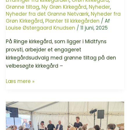
Erfaringer fra kirkegården
,
Grøn Kirkegård
,
tro
Grønne tiltag
,
Ny Grøn Kirkegård
,
Nyheder
,
Nyheder fra det Grønne Netværk
,
Nyheder fra
mellem
Grøn Kirkegård
,
Planter til kirkegården
/ Af
to
Louise Østergaard Knudsen
/
11 juni, 2025
teologer.
På Ringe kirkegård, som ligger i Midtfyns
provsti, arbejder et engageret
kirkegårdsudvalg med grønne tiltag på den
velbesøgte kirkegård –
Gamle
Læs mere »
vaner
bliver
brudt
på
Ringe
kirkegård,