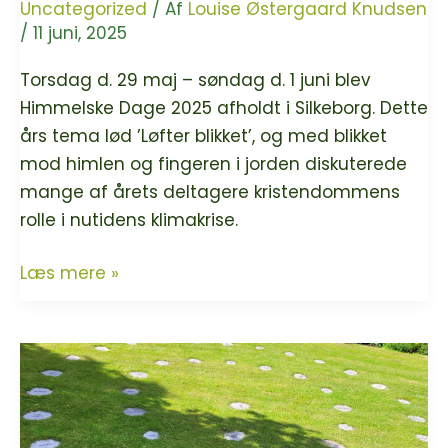
Uncategorized
/ Af
Louise Østergaard Knudsen
/
11 juni, 2025
Torsdag d. 29 maj – søndag d. 1 juni blev
Himmelske Dage 2025 afholdt i Silkeborg. Dette
års tema lød ’Løfter blikket’, og med blikket
mod himlen og fingeren i jorden diskuterede
mange af årets deltagere kristendommens
rolle i nutidens klimakrise.
Håb
Læs mere »
og
hengivenhed
–
Kirken
og
kristendommens