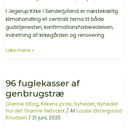
I Jegerup Kirke i Sønderjylland er næstekærlig
klimahandling et centralt tema til både
gudstjenesten, konfirmationsforberedelsen,
indretning af kirkegården og renovering
Practise
Læs mere »
what
you
preach
96 fuglekasser af
–
Sognepræsten
genbrugstræ
i
Grønne tiltag
,
Kirkens jorde
,
Nyheder
,
Nyheder
Jegerup
fra det Grønne Netværk
/ Af
Louise Østergaard
Kirke
Knudsen
/
21 juni, 2025
sætter