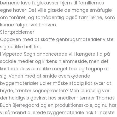
børnene lave fuglekasser hjem til familiernes
egne haver. Det ville glæde de mange småfugle
om foråret, og forhåbentlig også familierne, som
kunne følge livet i haven.
Startproblemer
Opgaven med at skaffe genbrugsmaterialer viste
sig nu ikke helt let.
I Vipperød Sogn annoncerede vi i længere tid på
sociale medier og kirkens hjemmeside, men det
kastede desværre ikke meget træ og tagpap af
sig. Vanen med at smide overskydende
byggematerialer ud er måske stadig lidt svær at
bryde, tænker sognepræsten? Men pludselig var
der heldigvis gevinst hos snedker- tømrer Thomas
Buch Bjerregaard og en produktionsskole, og nu har
vi såmænd allerede byggemateriale nok til næste