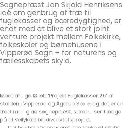
Sognepræst Jon Skjold Henriksens
idé om genbrug af træ til
fuglekasser og bæredygtighed, er
endt med at blive et stort joint
venture projekt mellem Folkekirke,
folkeskoler og børnehusene i
Vipperød Sogn – for naturens og
fællesskabets skyld.
løbet af uge 13 løb ’Projekt Fuglekasser 25’ af
stablen i Vipperød og Ågerup Skole, og det er en
træt men glad sognepræst, som nu ser tilbage
på et vellykket biodiversitetsprojekt.
Det har hele tiden været min tanke at skabe