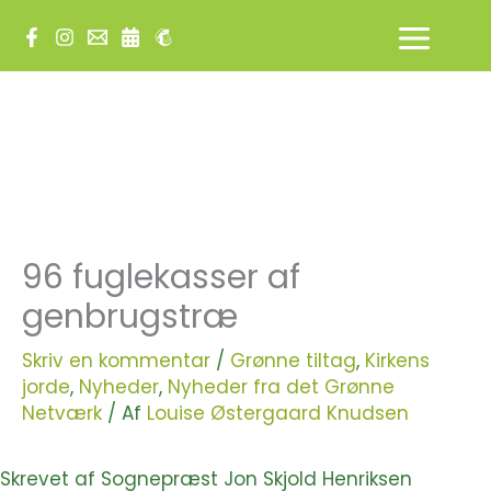
Gå
til
indholdet
96 fuglekasser af
genbrugstræ
Skriv en kommentar
/
Grønne tiltag
,
Kirkens
jorde
,
Nyheder
,
Nyheder fra det Grønne
Netværk
/ Af
Louise Østergaard Knudsen
Skrevet af Sognepræst Jon Skjold Henriksen