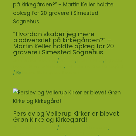
“Hvordan skaber jeg mere
biodiversitet på kirkegården?” –
Martin Keller holdte oplæg for 20
gravere i Simested Sognehus.
Skriv en kommentar
/
Aktuelt
,
Martin Keller
,
Nyheder
fra det Grønne Netværk
,
Nyheder fra Grøn Kirkegård
/ By
Louise Østergaard Knudsen
Ferslev og Vellerup Kirker er blevet
Grøn Kirke og Kirkegård!
Skriv en kommentar
/
Bæredygtige blomster
,
Bæredygtige gravsteder
,
Grøn Kirkegård
,
Grønne