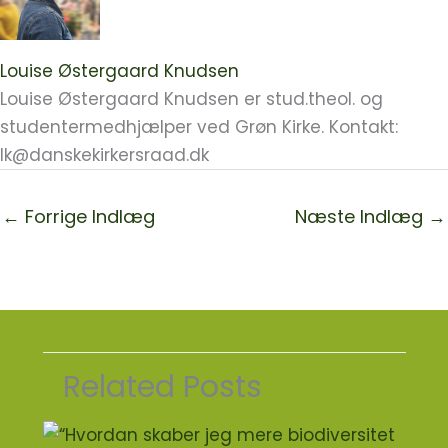
Louise Østergaard Knudsen
Louise Østergaard Knudsen er stud.theol. og
studentermedhjælper ved Grøn Kirke. Kontakt:
lk@danskekirkersraad.dk
←
Forrige Indlæg
Næste Indlæg
→
Related Posts