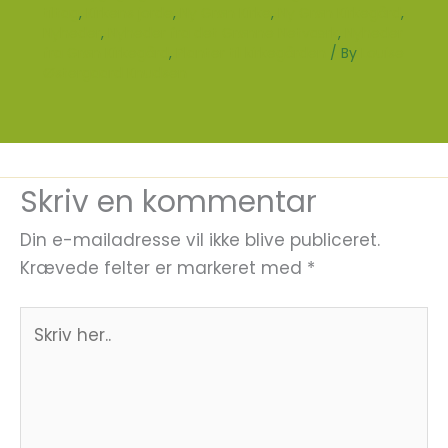
tiltag
,
Kirkens jorde
,
Ny Grøn Kirke
,
Ny Grøn Kirkegård
,
Nyheder
,
Nyheder fra det Grønne Netværk
,
Nyheder
fra Grøn Kirkegård
,
Planter til kirkegården
/ By
Louise
Østergaard Knudsen
Skriv en kommentar
Din e-mailadresse vil ikke blive publiceret.
Krævede felter er markeret med
*
Skriv
her..