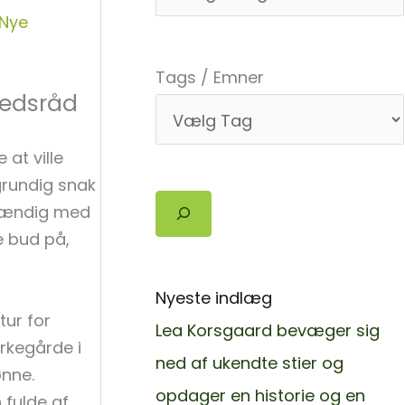
Nye
Tags / Emner
hedsråd
 at ville
grundig snak
Søg
stændig med
 bud på,
Nyeste indlæg
tur for
Lea Korsgaard bevæger sig
rkegårde i
ned af ukendte stier og
ønne.
opdager en historie og en
 fulde af