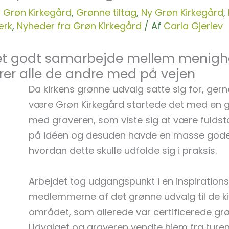
,
Grøn Kirkegård
,
Grønne tiltag
,
Ny Grøn Kirkegård
,
ærk
,
Nyheder fra Grøn Kirkegård
/ Af
Carla Gjerlev
f et godt samarbejde mellem menig
rer alle de andre med på vejen
Da kirkens grønne udvalg satte sig for, gerne
være Grøn Kirkegård startede det med en 
med graveren, som viste sig at være fuld
på idéen og desuden havde en masse gode
hvordan dette skulle udfolde sig i praksis.
Arbejdet tog udgangspunkt i en inspirations
medlemmerne af det grønne udvalg til de ki
området, som allerede var certificerede gr
Udvalget og graveren vendte hjem fra turen