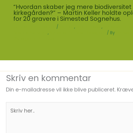
“Hvordan skaber jeg mere biodiversitet
kirkegården?” – Martin Keller holdte o
for 20 gravere i Simested Sognehus.
Skriv en kommentar
/
Aktuelt
,
Martin Keller
,
Nyheder fra d
Grønne Netværk
,
Nyheder fra Grøn Kirkegård
/ By
Louise
Østergaard Knudsen
Skriv en kommentar
Din e-mailadresse vil ikke blive publiceret.
Kræve
Skriv
her..