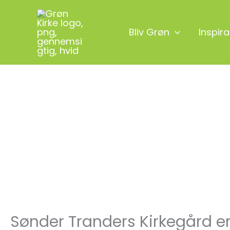
Gå
til
Bliv Grøn
Inspira
indholdet
Sønder Tranders Kirkegård er