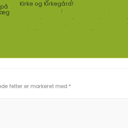
Kirke og Kirkegård!
 på
plæg
Skriv en kommentar
/
Bæredygtige blomster
,
Bæredyg
gravsteder
,
Grøn Kirkegård
,
Grønne tiltag
,
Kirkens jorde
Kirke
,
Ny Grøn Kirkegård
,
Nyheder
,
Nyheder fra det Grø
et
Netværk
,
Nyheder fra Grøn Kirkegård
,
Planter til kirkeg
Louise Østergaard Knudsen
de felter er markeret med
*