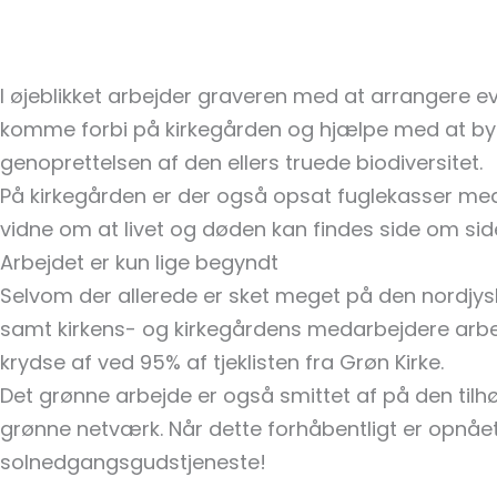
I øjeblikket arbejder graveren med at arrangere e
komme forbi på kirkegården og hjælpe med at bygge
genoprettelsen af den ellers truede biodiversitet.
På kirkegården er der også opsat fuglekasser me
vidne om at livet og døden kan findes side om sid
Arbejdet er kun lige begyndt
Selvom der allerede er sket meget på den nordjysk
samt kirkens- og kirkegårdens medarbejdere arbej
krydse af ved 95% af tjeklisten fra Grøn Kirke.
Det grønne arbejde er også smittet af på den tilhør
grønne netværk. Når dette forhåbentligt er opnået
solnedgangsgudstjeneste!