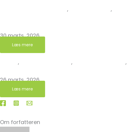
Erfaringer fra kirkegården
,
Grøn Kirkegård
,
Kirken
Kirkegård
Jungshoved Kirkegård er ny Grøn Kirkegård
30 marts, 2026
Læs mere
Aktuelt
,
Det Grønne Kirkeår
,
Grøn Gudstjeneste
,
“Påsken ifølge kompostbeholderen” – klumme af Liz
26 marts, 2026
Læs mere
Om forfatteren
Carla Gjerlev