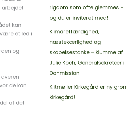
rigdom som ofte glemmes –
e arbejdet
og du er inviteret med!
rådet kan
Klimaretfærdighed,
være et led i
næstekærlighed og
ården og
skabelsestanke – klumme af
Julie Koch, Generalsekretær i
Danmission
Graveren
vor de kan
Klitmøller Kirkegård er ny grøn
kirkegård!
del af det
< Gå tilbage til
Nyheder