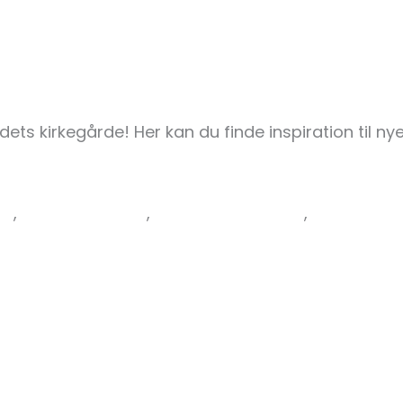
ets kirkegårde! Her kan du finde inspiration til nye
en
,
Grøn Kirkegård
,
Ny Grøn Kirkegård
,
Nye Grønn
ation