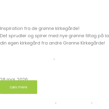
Inspiration fra de grønne kirkegårde!
Det sprudler og spirer med nye grønne tiltag på lad
din egen kirkegård fra andre Grønne Kirkegårde!
Bæredygtige gravsteder
,
Erfaringer fra kirkegård
Nyheder fra Grøn Kirkegård
Klitmøller Kirkegård er ny grøn kirkegård!
28 maj, 2026
Læs mere
Erfaringer fra kirkegården
,
Grøn Kirkegård
,
Inspir
Når kirkegården bliver klasseværelse