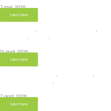
7 maj, 2026
Læs mere
Affaldssortering
,
Erfaringer fra kirkegården
,
Grøn
Nye Grønne
,
Nyheder
,
Nyheder fra det Grønne N
Herrested Kirke og Kirkegård er nye grønne!
13 april, 2026
Læs mere
Erfaringer fra kirkegården
,
Grøn Kirkegård
,
Grønne
fra det Grønne Netværk
,
Nyheder fra Grøn Kirkeg
Sønder Tranders Kirkegård er ny Grøn Kirkegård
7 april, 2026
Læs mere