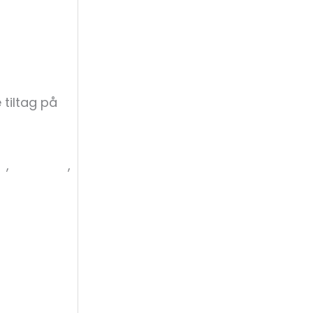
BLIV GRØN
 tiltag på
e
,
Nyheder
,