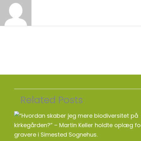
←
Forrige Indlæg
Related Posts