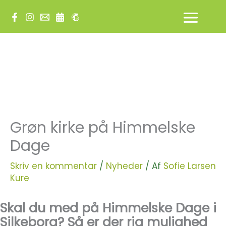
Gå
til
indholdet
Grøn kirke på Himmelske
Dage
Skriv en kommentar
/
Nyheder
/ Af
Sofie Larsen
Kure
Skal du med på Himmelske Dage i
Silkeborg? Så er der rig mulighed