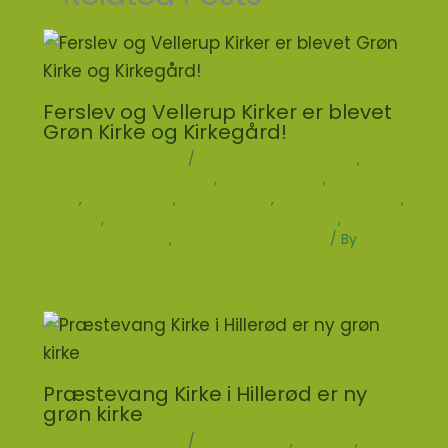
Ferslev og Vellerup Kirker er blevet
Grøn Kirke og Kirkegård!
Skriv en kommentar
/
Bæredygtige blomster
,
Bæredygtige gravsteder
,
Grøn Kirkegård
,
Grønne
tiltag
,
Kirkens jorde
,
Ny Grøn Kirke
,
Ny Grøn Kirkegård
,
Nyheder
,
Nyheder fra det Grønne Netværk
,
Nyheder
fra Grøn Kirkegård
,
Planter til kirkegården
/ By
Louise
Østergaard Knudsen
Præstevang Kirke i Hillerød er ny
grøn kirke
Skriv en kommentar
/
Ny Grøn Kirke
,
Nyheder
,