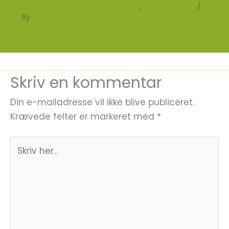
Nyheder fra det Grønne Netværk
,
Uncategorized
/
By
Sofie Larsen Kure
Skriv en kommentar
Din e-mailadresse vil ikke blive publiceret.
Krævede felter er markeret med
*
Skriv
her..