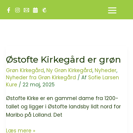
Gå
til
indholdet
Østofte Kirkegård er grøn
Grøn Kirkegård
,
Ny Grøn Kirkegård
,
Nyheder
,
Nyheder fra Grøn Kirkegård
/ Af
Sofie Larsen
Kure
/
22 maj, 2025
Østofte Kirke er en gammel dame fra 1200-
tallet og ligger i Østofte landsby lidt nord for
Maribo på Lolland. Det
Østofte
Læs mere »