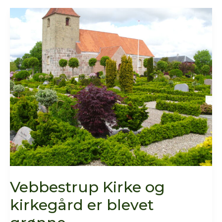
på
Himmelske
Dage
Vebbestrup Kirke og
kirkegård er blevet