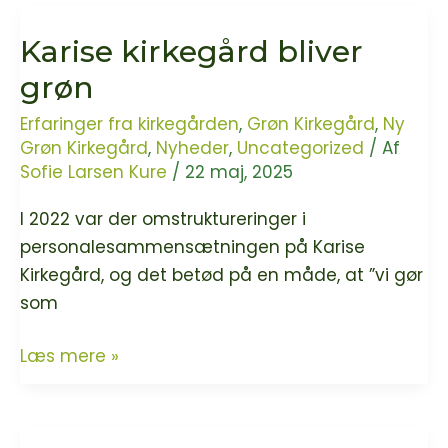
grøn
Karise kirkegård bliver
grøn
Erfaringer fra kirkegården
,
Grøn Kirkegård
,
Ny
Grøn Kirkegård
,
Nyheder
,
Uncategorized
/ Af
Sofie Larsen Kure
/
22 maj, 2025
I 2022 var der omstruktureringer i
personalesammensætningen på Karise
Kirkegård, og det betød på en måde, at ”vi gør
som
Karise
Læs mere »
kirkegård
bliver
grøn