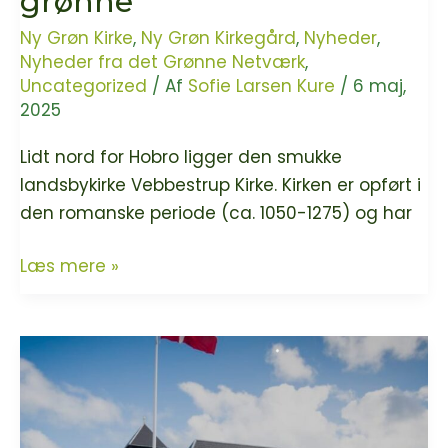
grønne
Ny Grøn Kirke
,
Ny Grøn Kirkegård
,
Nyheder
,
Nyheder fra det Grønne Netværk
,
Uncategorized
/ Af
Sofie Larsen Kure
/
6 maj,
2025
Lidt nord for Hobro ligger den smukke
landsbykirke Vebbestrup Kirke. Kirken er opført i
den romanske periode (ca. 1050-1275) og har
Vebbestrup
Læs mere »
Kirke
og
kirkegård
er
blevet
grønne