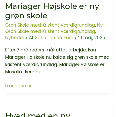
Mariager Højskole er ny
grøn skole
Grøn Skole med Kristent Værdigrundlag
,
Ny
Grøn Skole med Kristent Værdigrundlag
,
Nyheder
/ Af
Sofie Larsen Kure
/
21 maj, 2025
Efter 7 måneders målrettet arbejde, kan
Mariager Højskole nu kalde sig grøn skole med
kristent værdigrundlag. Mariager Højskole er
Mosaikkirkernes
Mariager
Læs mere »
Højskole
er
ny
Hvad med en ny
grøn