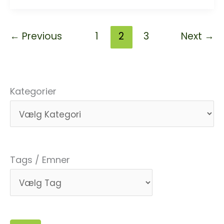
Kirke
i
←
Previous
1
2
3
Next
→
Hillerød
er
ny
grøn
Kategorier
kirke
Tags / Emner