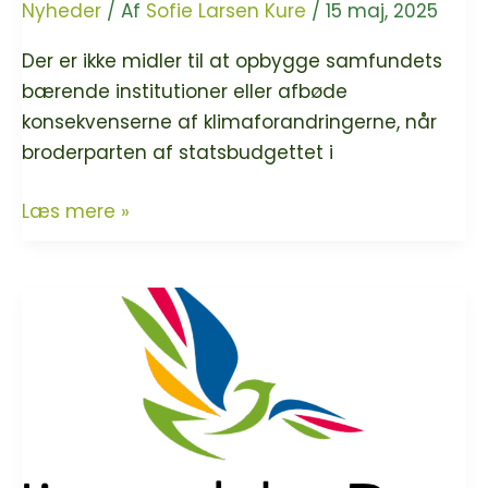
Nyheder
/ Af
Sofie Larsen Kure
/
15 maj, 2025
Der er ikke midler til at opbygge samfundets
bærende institutioner eller afbøde
konsekvenserne af klimaforandringerne, når
broderparten af statsbudgettet i
Tårnhøje
Læs mere »
renter
sætter
udviklingen
i
det
globale
syd
på
pause.