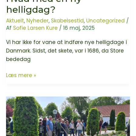
skole
helligdag?
Aktuelt
,
Nyheder
,
Skabelsestid
,
Uncategorized
/
Af
Sofie Larsen Kure
/
16 maj, 2025
Vi har ikke for vane at indføre nye helligdage i
Danmark. Sidst, det skete, var i 1686, da Store
bededag
Hvad
Læs mere »
med
en
ny
helligdag?