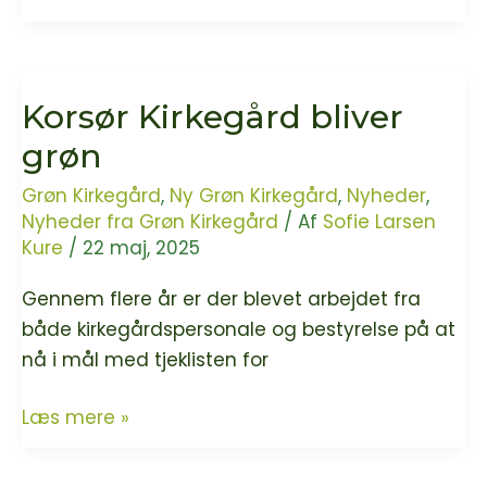
Kirkegård
er
grøn
Korsør Kirkegård bliver
grøn
Grøn Kirkegård
,
Ny Grøn Kirkegård
,
Nyheder
,
Nyheder fra Grøn Kirkegård
/ Af
Sofie Larsen
Kure
/
22 maj, 2025
Gennem flere år er der blevet arbejdet fra
både kirkegårdspersonale og bestyrelse på at
nå i mål med tjeklisten for
Korsør
Læs mere »
Kirkegård
bliver