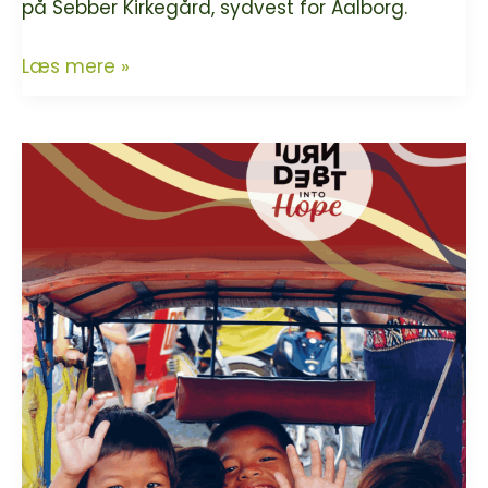
på Sebber Kirkegård, sydvest for Aalborg.
Grønne
Læs mere »
gravere
på
Sebber
Kirkegård