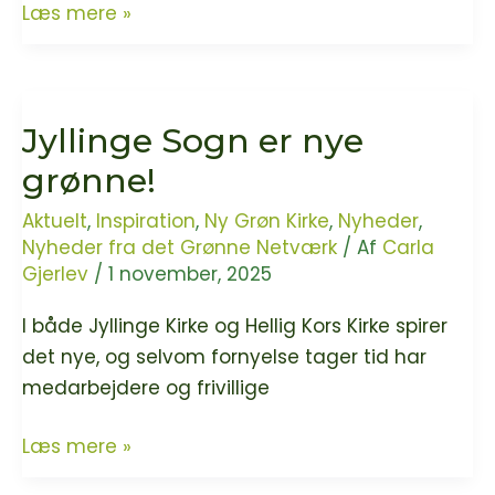
Vafler
Læs mere »
nyder
til
vores
konfirmationsforberedelse
kirkekaffe?
bærer
Jyllinge Sogn er nye
på
større
grønne!
teologisk
Aktuelt
,
Inspiration
,
Ny Grøn Kirke
,
Nyheder
,
pointe
Nyheder fra det Grønne Netværk
/ Af
Carla
Gjerlev
/
1 november, 2025
I både Jyllinge Kirke og Hellig Kors Kirke spirer
det nye, og selvom fornyelse tager tid har
medarbejdere og frivillige
Jyllinge
Læs mere »
Sogn