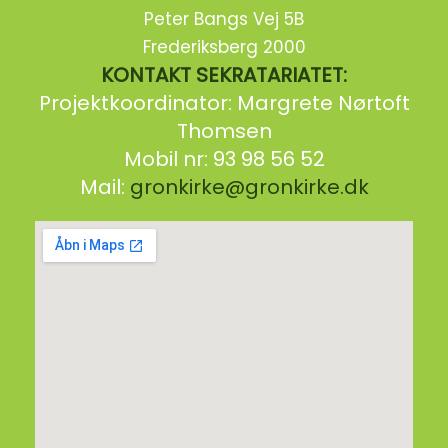
Peter Bangs Vej 5B
Frederiksberg 2000
KONTAKT SEKRATARIATET:
Projektkoordinator: Margrete Nørtoft
Thomsen
Mobil nr: 93 98 56 52
Mail:
gronkirke@gronkirke.dk