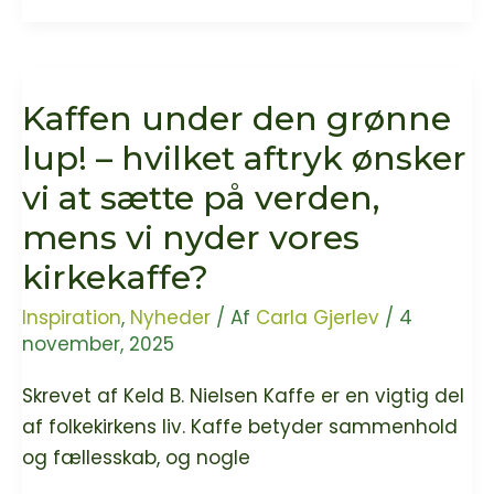
Kirke
skabelsens
er
Gud
ny
–
Kaffen under den grønne
Grøn
Del
Kirke!
lup! – hvilket aftryk ønsker
1
vi at sætte på verden,
mens vi nyder vores
kirkekaffe?
Inspiration
,
Nyheder
/ Af
Carla Gjerlev
/
4
november, 2025
Skrevet af Keld B. Nielsen Kaffe er en vigtig del
af folkekirkens liv. Kaffe betyder sammenhold
og fællesskab, og nogle