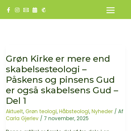
Gå
til
indholdet
Grøn Kirke er mere end
skabelsesteologi –
Påskens og pinsens Gud
er også skabelsens Gud –
Del 1
Aktuelt
,
Grøn teologi
,
Håbsteologi
,
Nyheder
/ Af
Carla Gjerlev
/
7 november, 2025