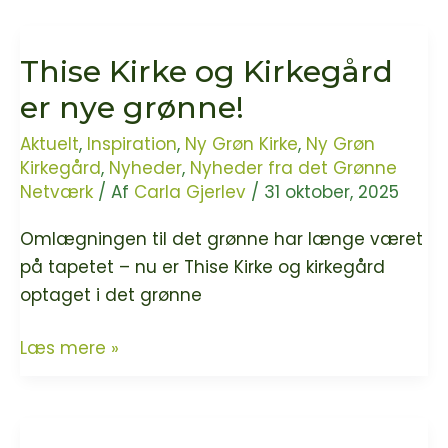
er
nye
Thise Kirke og Kirkegård
grønne!
er nye grønne!
Aktuelt
,
Inspiration
,
Ny Grøn Kirke
,
Ny Grøn
Kirkegård
,
Nyheder
,
Nyheder fra det Grønne
Netværk
/ Af
Carla Gjerlev
/
31 oktober, 2025
Omlægningen til det grønne har længe været
på tapetet – nu er Thise Kirke og kirkegård
optaget i det grønne
Thise
Læs mere »
Kirke
og
Kirkegård