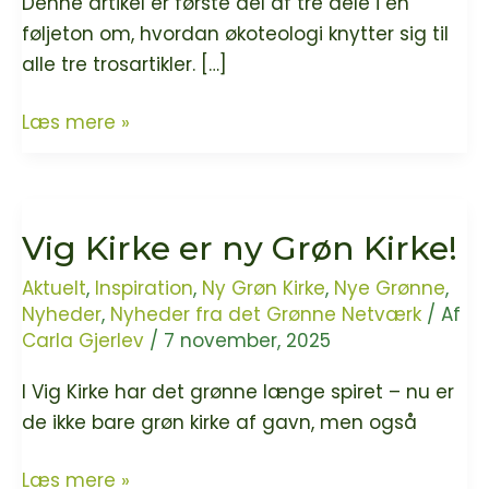
Denne artikel er første del af tre dele i en
føljeton om, hvordan økoteologi knytter sig til
alle tre trosartikler. […]
Grøn
Læs mere »
Kirke
er
mere
Vig Kirke er ny Grøn Kirke!
end
skabelsesteologi
Aktuelt
,
Inspiration
,
Ny Grøn Kirke
,
Nye Grønne
,
–
Nyheder
,
Nyheder fra det Grønne Netværk
/ Af
Påskens
Carla Gjerlev
/
7 november, 2025
og
I Vig Kirke har det grønne længe spiret – nu er
pinsens
de ikke bare grøn kirke af gavn, men også
Gud
er
Vig
Læs mere »
også