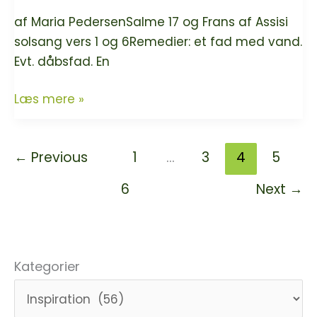
af Maria PedersenSalme 17 og Frans af Assisi
solsang vers 1 og 6Remedier: et fad med vand.
Evt. dåbsfad. En
Andagt
Læs mere »
om
taknemmelighed
←
Previous
1
…
3
4
5
for
vand
6
Next
→
Kategorier