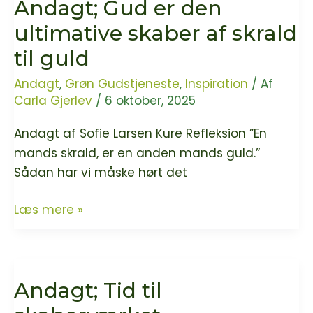
Andagt; Gud er den
ultimative skaber af skrald
til guld
Andagt
,
Grøn Gudstjeneste
,
Inspiration
/ Af
Carla Gjerlev
/
6 oktober, 2025
Andagt af Sofie Larsen Kure Refleksion ”En
mands skrald, er en anden mands guld.”
Sådan har vi måske hørt det
Andagt;
Læs mere »
Gud
er
den
Andagt; Tid til
ultimative
skaber