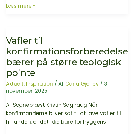
Kaffen
Læs mere »
under
den
grønne
Vafler til
lup!
–
konfirmationsforberedelse
hvilket
bærer på større teologisk
aftryk
pointe
ønsker
vi
Aktuelt
,
Inspiration
/ Af
Carla Gjerlev
/
3
at
november, 2025
sætte
Af Sognepræst Kristin Saghaug Når
på
konfirmanderne bliver sat til at lave vafler til
verden,
hinanden, er det ikke bare for hyggens
mens
vi