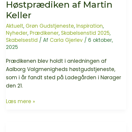
Høstprædiken af Martin
er
nye
Keller
grønne!
Aktuelt
,
Grøn Gudstjeneste
,
Inspiration
,
Nyheder
,
Prædikener
,
Skabelsenstid 2025
,
Skabelsestid
/ Af
Carla Gjerlev
/
6 oktober,
2025
Prædikenen blev holdt i anledningen af
Aalborg Valgmenigheds høstgudstjeneste,
som i år fandt sted på Ladegården i Nørager
den 21.
Høstprædiken
Læs mere »
af
Martin
Keller