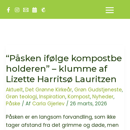
Gå
til
indholdet
“Påsken ifølge kompostbe
holderen” – klumme af
Lizette Harritsø Lauritzen
Aktuelt
,
Det Grønne Kirkeår
,
Grøn Gudstjeneste
,
Grøn teologi
,
Inspiration
,
Kompost
,
Nyheder
,
Påske
/ Af
Carla Gjerlev
/
26 marts, 2026
Påsken er en langsom forvandling, som ikke
tager afstand fra det grimme og døde, men