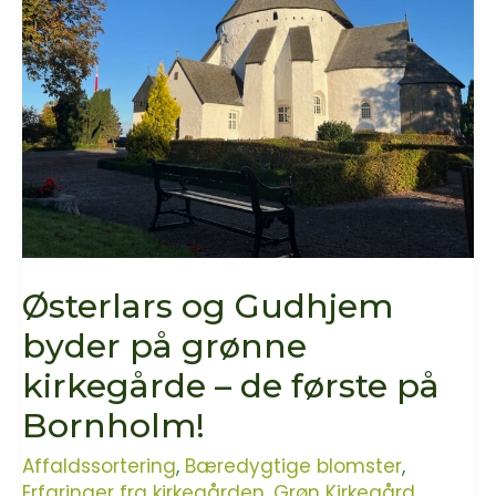
grønne
vogn
Østerlars og Gudhjem
byder på grønne
kirkegårde – de første på
Bornholm!
Affaldssortering
,
Bæredygtige blomster
,
Erfaringer fra kirkegården
,
Grøn Kirkegård
,