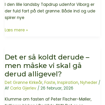
I den lille landsby Tapdrup udenfor Viborg er
der fuld fart på det grønne. Både ind og ude
spirer nye
Tapdrup
Læs mere »
Kirke
og
Kirkegård
Det er så koldt derude –
er
nye
men måske vi skal gå
medlemmer
derud alligevel?
i
det
Det Grønne Kirkeår
,
Faste
,
Inspiration
,
Nyheder
/
Af
Carla Gjerlev
/
26 februar, 2026
grønne
netværk!
Klumme om fasten af Peter Fischer-Møller,