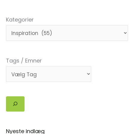
–
de
Kategorier
første
på
Bornholm!
Tags / Emner
Søg
Nyeste indlæg