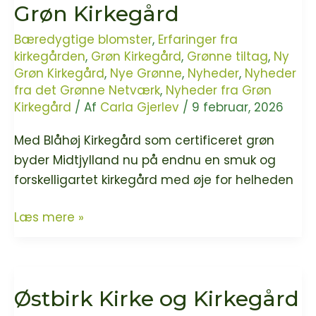
Grøn Kirkegård
Bæredygtige blomster
,
Erfaringer fra
kirkegården
,
Grøn Kirkegård
,
Grønne tiltag
,
Ny
Grøn Kirkegård
,
Nye Grønne
,
Nyheder
,
Nyheder
fra det Grønne Netværk
,
Nyheder fra Grøn
Kirkegård
/ Af
Carla Gjerlev
/
9 februar, 2026
Med Blåhøj Kirkegård som certificeret grøn
byder Midtjylland nu på endnu en smuk og
forskelligartet kirkegård med øje for helheden
Blåhøj
Læs mere »
Kirkegård
er
ny
Østbirk Kirke og Kirkegård
Grøn
Kirkegård