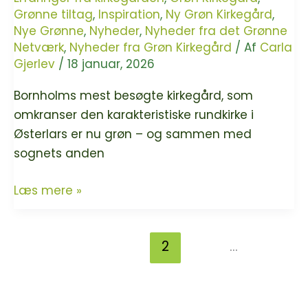
Grønne tiltag
,
Inspiration
,
Ny Grøn Kirkegård
,
Nye Grønne
,
Nyheder
,
Nyheder fra det Grønne
Netværk
,
Nyheder fra Grøn Kirkegård
/ Af
Carla
Gjerlev
/
18 januar, 2026
Bornholms mest besøgte kirkegård, som
omkranser den karakteristiske rundkirke i
Østerlars er nu grøn – og sammen med
sognets anden
Østerlars
Læs mere »
og
Gudhjem
←
Previous
1
2
3
…
6
byder
på
Next
→
grønne
kirkegårde