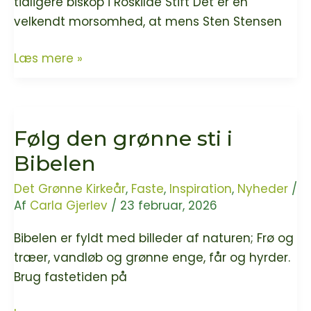
tidligere biskop i Roskilde Stift Det er en
velkendt morsomhed, at mens Sten Stensen
Det
Læs mere »
er
så
koldt
Følg den grønne sti i
derude
–
Bibelen
men
Det Grønne Kirkeår
,
Faste
,
Inspiration
,
Nyheder
/
måske
Af
Carla Gjerlev
/
23 februar, 2026
vi
skal
Bibelen er fyldt med billeder af naturen; Frø og
gå
træer, vandløb og grønne enge, får og hyrder.
derud
Brug fastetiden på
alligevel?