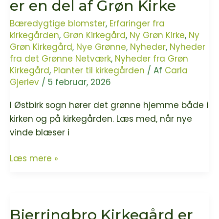
er en del af Grøn Kirke
Bæredygtige blomster
,
Erfaringer fra
kirkegården
,
Grøn Kirkegård
,
Ny Grøn Kirke
,
Ny
Grøn Kirkegård
,
Nye Grønne
,
Nyheder
,
Nyheder
fra det Grønne Netværk
,
Nyheder fra Grøn
Kirkegård
,
Planter til kirkegården
/ Af
Carla
Gjerlev
/
5 februar, 2026
I Østbirk sogn hører det grønne hjemme både i
kirken og på kirkegården. Læs med, når nye
vinde blæser i
Østbirk
Læs mere »
Kirke
og
Kirkegård
Bjerringbro Kirkegård er
er