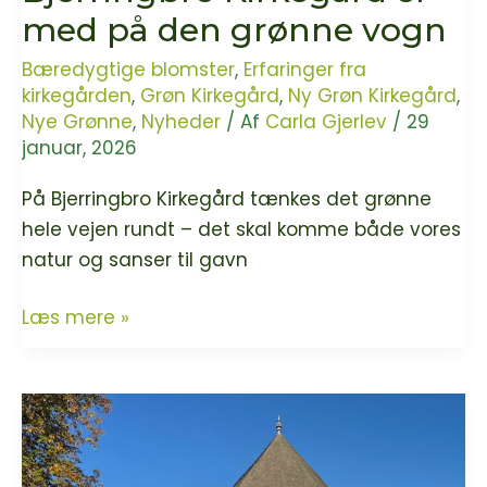
en
med på den grønne vogn
del
Bæredygtige blomster
,
Erfaringer fra
af
kirkegården
,
Grøn Kirkegård
,
Ny Grøn Kirkegård
,
Grøn
Nye Grønne
,
Nyheder
/ Af
Carla Gjerlev
/
29
Kirke
januar, 2026
På Bjerringbro Kirkegård tænkes det grønne
hele vejen rundt – det skal komme både vores
natur og sanser til gavn
Bjerringbro
Læs mere »
Kirkegård
er
med
på
den