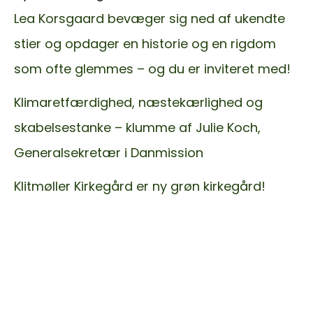
Lea Korsgaard bevæger sig ned af ukendte
stier og opdager en historie og en rigdom
som ofte glemmes – og du er inviteret med!
Klimaretfærdighed, næstekærlighed og
skabelsestanke – klumme af Julie Koch,
Generalsekretær i Danmission
Klitmøller Kirkegård er ny grøn kirkegård!
< Gå tilbage til
Nyheder
BLIV GRØN