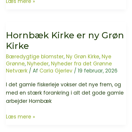
Følg
Læs mere »
den
grønne
sti
Hornbæk Kirke er ny Grøn
i
Bibelen
Kirke
Bæredygtige blomster
,
Ny Grøn Kirke
,
Nye
Grønne
,
Nyheder
,
Nyheder fra det Grønne
Netværk
/ Af
Carla Gjerlev
/
19 februar, 2026
I det gamle fiskerleje vokser det nye frem, og
med en stærk forankring i alt det gode gamle
arbejder Hornbæk
Hornbæk
Læs mere »
Kirke