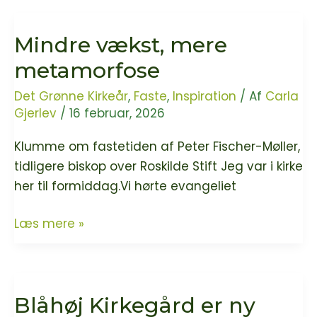
er
ny
Mindre vækst, mere
Grøn
Kirke
metamorfose
Det Grønne Kirkeår
,
Faste
,
Inspiration
/ Af
Carla
Gjerlev
/
16 februar, 2026
Klumme om fastetiden af Peter Fischer-Møller,
tidligere biskop over Roskilde Stift Jeg var i kirke
her til formiddag.Vi hørte evangeliet
Mindre
Læs mere »
vækst,
mere
metamorfose
Blåhøj Kirkegård er ny