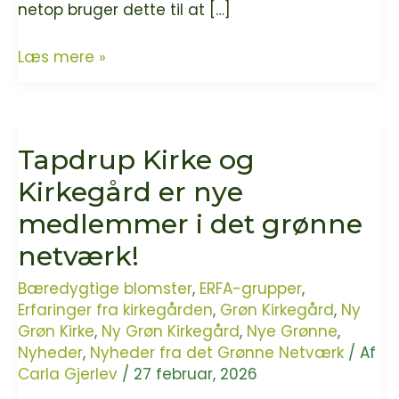
netop bruger dette til at […]
“Påsken ifølge kompostbeholderen” –
Læs mere »
klumme
af
Lizette
Tapdrup Kirke og
Harritsø
Lauritzen
Kirkegård er nye
medlemmer i det grønne
netværk!
Bæredygtige blomster
,
ERFA-grupper
,
Erfaringer fra kirkegården
,
Grøn Kirkegård
,
Ny
Grøn Kirke
,
Ny Grøn Kirkegård
,
Nye Grønne
,
Nyheder
,
Nyheder fra det Grønne Netværk
/ Af
Carla Gjerlev
/
27 februar, 2026